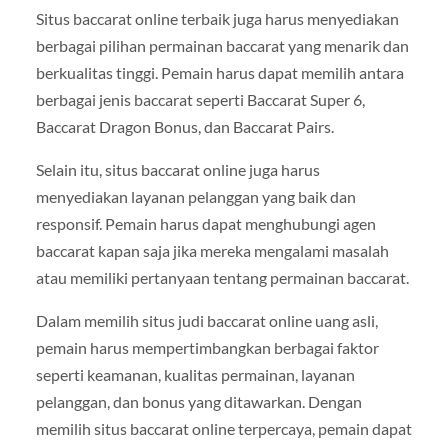
Situs baccarat online terbaik juga harus menyediakan
berbagai pilihan permainan baccarat yang menarik dan
berkualitas tinggi. Pemain harus dapat memilih antara
berbagai jenis baccarat seperti Baccarat Super 6,
Baccarat Dragon Bonus, dan Baccarat Pairs.
Selain itu, situs baccarat online juga harus
menyediakan layanan pelanggan yang baik dan
responsif. Pemain harus dapat menghubungi agen
baccarat kapan saja jika mereka mengalami masalah
atau memiliki pertanyaan tentang permainan baccarat.
Dalam memilih situs judi baccarat online uang asli,
pemain harus mempertimbangkan berbagai faktor
seperti keamanan, kualitas permainan, layanan
pelanggan, dan bonus yang ditawarkan. Dengan
memilih situs baccarat online terpercaya, pemain dapat