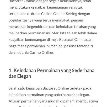
Baccarat Online, dengan segala keunikannya, telah
menciptakan keajaiban kemenangan yang tak
terlupakan di dunia Casino Online. Seiring dengan
popularitasnya yang terus meningkat, pemain
merasakan kegembiraan dan keindahan taruhan yang
melibatkan permainan ini. Mari kita telaah lebih dalam
keajaiban kemenangan di meja Baccarat Online dan
bagaimana permainan ini menjadi pesona tersendiri
dalam dunia Casino Online.
1. Keindahan Permainan yang Sederhana
dan Elegan
Salah satu keajaiban Baccarat Online terletak pada
keindahan permainan yang sederhana dan elegan.
Aturan permainan yang mudah dipahami membuatnya