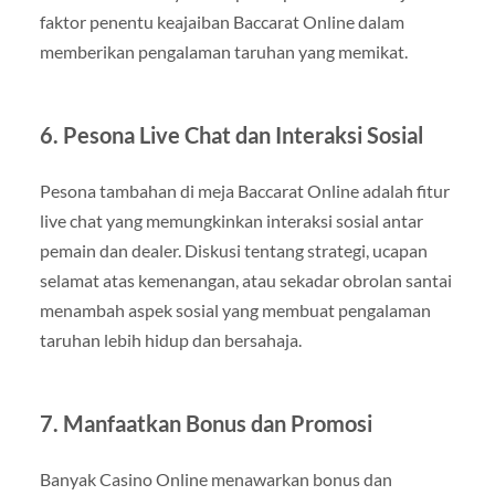
faktor penentu keajaiban Baccarat Online dalam
memberikan pengalaman taruhan yang memikat.
6. Pesona Live Chat dan Interaksi Sosial
Pesona tambahan di meja Baccarat Online adalah fitur
live chat yang memungkinkan interaksi sosial antar
pemain dan dealer. Diskusi tentang strategi, ucapan
selamat atas kemenangan, atau sekadar obrolan santai
menambah aspek sosial yang membuat pengalaman
taruhan lebih hidup dan bersahaja.
7. Manfaatkan Bonus dan Promosi
Banyak Casino Online menawarkan bonus dan