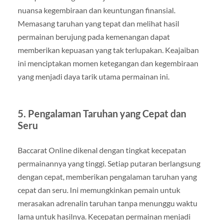
nuansa kegembiraan dan keuntungan finansial.
Memasang taruhan yang tepat dan melihat hasil
permainan berujung pada kemenangan dapat
memberikan kepuasan yang tak terlupakan. Keajaiban
ini menciptakan momen ketegangan dan kegembiraan
yang menjadi daya tarik utama permainan ini.
5. Pengalaman Taruhan yang Cepat dan
Seru
Baccarat Online dikenal dengan tingkat kecepatan
permainannya yang tinggi. Setiap putaran berlangsung
dengan cepat, memberikan pengalaman taruhan yang
cepat dan seru. Ini memungkinkan pemain untuk
merasakan adrenalin taruhan tanpa menunggu waktu
lama untuk hasilnya. Kecepatan permainan menjadi