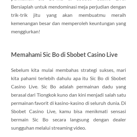
Bersiaplah untuk mendominasi meja perjudian dengan
trik-trik jitu yang akan membuatmu meraih
kemenangan besar dan memperoleh keuntungan yang
menggiurkan!
Memahami Sic Bo di Sbobet Casino Live
Sebelum kita mulai membahas strategi sukses, mari
kita pahami terlebih dahulu apa itu Sic Bo di Sbobet
Casino Live. Sic Bo adalah permainan dadu yang
berasal dari Tiongkok kuno dan kini menjadi salah satu
permainan favorit di kasino-kasino di seluruh dunia. Di
Sbobet Casino Live, kamu bisa menikmati sensasi
bermain Sic Bo secara langsung dengan dealer
sungguhan melalui streaming video.