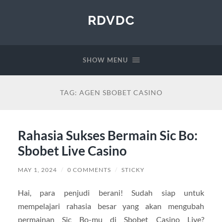
RDVDC
SHOW MENU
TAG:
AGEN SBOBET CASINO
Rahasia Sukses Bermain Sic Bo:
Sbobet Live Casino
MAY 1, 2024
/
0 COMMENTS
/
STICKY
Hai, para penjudi berani! Sudah siap untuk
mempelajari rahasia besar yang akan mengubah
permainan Sic Bo-mu di Sbobet Casino Live?