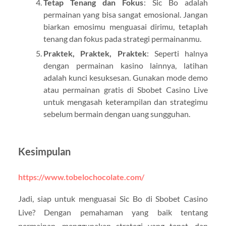
Tetap Tenang dan Fokus
: Sic Bo adalah
permainan yang bisa sangat emosional. Jangan
biarkan emosimu menguasai dirimu, tetaplah
tenang dan fokus pada strategi permainanmu.
Praktek, Praktek, Praktek
: Seperti halnya
dengan permainan kasino lainnya, latihan
adalah kunci kesuksesan. Gunakan mode demo
atau permainan gratis di Sbobet Casino Live
untuk mengasah keterampilan dan strategimu
sebelum bermain dengan uang sungguhan.
Kesimpulan
https://www.tobelochocolate.com/
Jadi, siap untuk menguasai Sic Bo di Sbobet Casino
Live? Dengan pemahaman yang baik tentang
permainan, menggunakan strategi yang tepat, dan