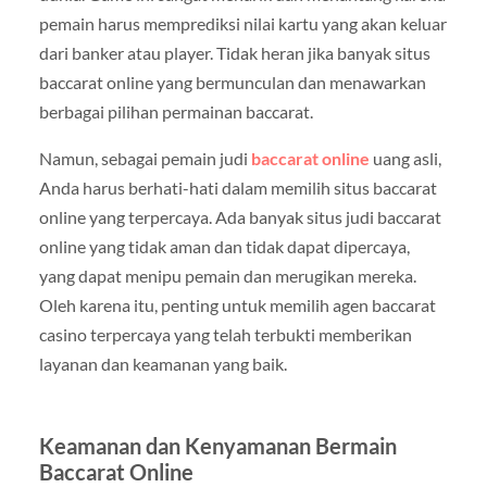
pemain harus memprediksi nilai kartu yang akan keluar
dari banker atau player. Tidak heran jika banyak situs
baccarat online yang bermunculan dan menawarkan
berbagai pilihan permainan baccarat.
Namun, sebagai pemain judi
baccarat online
uang asli,
Anda harus berhati-hati dalam memilih situs baccarat
online yang terpercaya. Ada banyak situs judi baccarat
online yang tidak aman dan tidak dapat dipercaya,
yang dapat menipu pemain dan merugikan mereka.
Oleh karena itu, penting untuk memilih agen baccarat
casino terpercaya yang telah terbukti memberikan
layanan dan keamanan yang baik.
Keamanan dan Kenyamanan Bermain
Baccarat Online