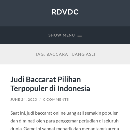
RDVDC
SHOW MENU
TAG:
BACCARAT UANG ASLI
Judi Baccarat Pilihan
Terpopuler di Indonesia
JUNE 24, 2023
/
0 COMMENTS
Saat ini, judi baccarat online uang asli semakin populer
dan diminati oleh para penggemar perjudian di seluruh
dunia. Game ini sangat menarik dan menantang karena