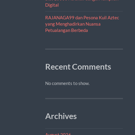
Digital
RAJANAGA99 dan Pesona Kuil Aztec
yang Menghadirkan Nuansa
Petualangan Berbeda
Recent Comments
No comments to show.
Archives
August 2026