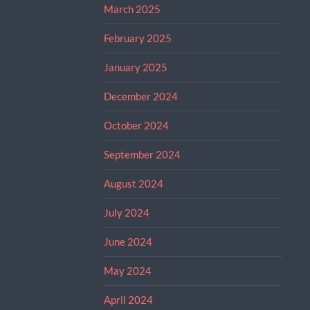
March 2025
February 2025
January 2025
December 2024
October 2024
September 2024
August 2024
July 2024
June 2024
May 2024
April 2024