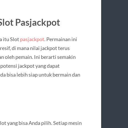
lot Pasjackpot
 itu Slot
pasjackpot
. Permainan ini
sif, di mana nilai jackpot terus
n oleh pemain. Ini berarti semakin
 potensi jackpot yang dapat
a bisa lebih siap untuk bermain dan
lot yang bisa Anda pilih. Setiap mesin