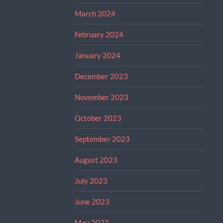
March 2024
February 2024
January 2024
December 2023
November 2023
October 2023
September 2023
August 2023
July 2023
June 2023
May 2023