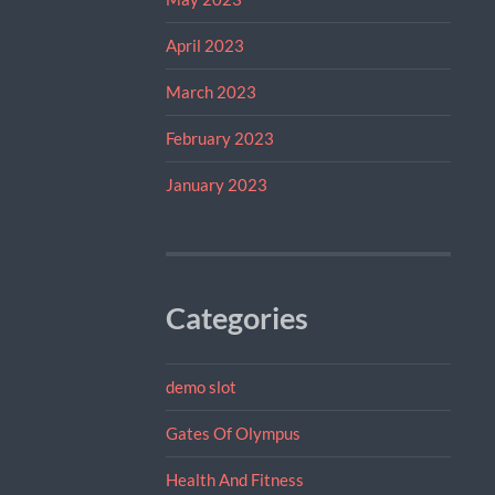
April 2023
March 2023
February 2023
January 2023
Categories
demo slot
Gates Of Olympus
Health And Fitness