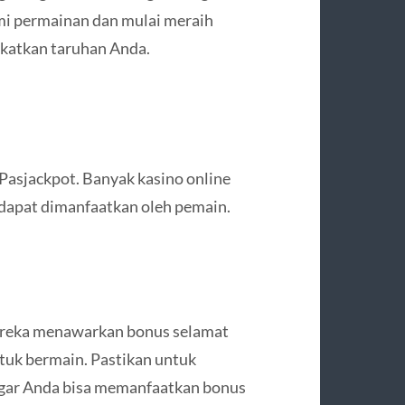
mi permainan dan mulai meraih
katkan taruhan Anda.
 Pasjackpot. Banyak kasino online
dapat dimanfaatkan oleh pemain.
mereka menawarkan bonus selamat
uk bermain. Pastikan untuk
agar Anda bisa memanfaatkan bonus