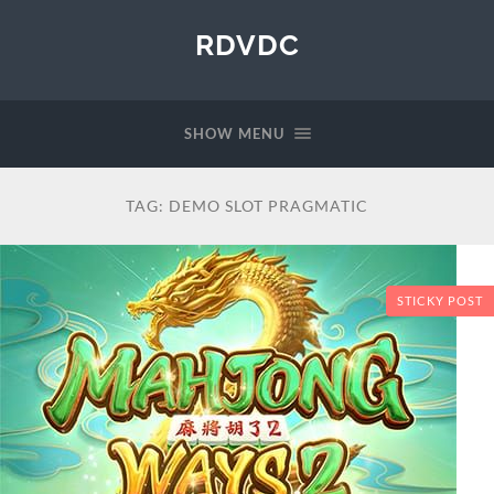
RDVDC
SHOW MENU
TAG:
DEMO SLOT PRAGMATIC
STICKY POST