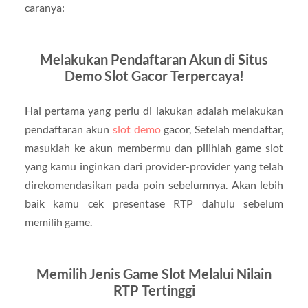
caranya:
Melakukan Pendaftaran Akun di Situs
Demo Slot Gacor Terpercaya!
Hal pertama yang perlu di lakukan adalah melakukan
pendaftaran akun
slot demo
gacor, Setelah mendaftar,
masuklah ke akun membermu dan pilihlah game slot
yang kamu inginkan dari provider-provider yang telah
direkomendasikan pada poin sebelumnya. Akan lebih
baik kamu cek presentase RTP dahulu sebelum
memilih game.
Memilih Jenis Game Slot Melalui Nilain
RTP Tertinggi