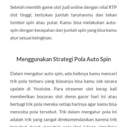
Setelah memilih game slot judi online dengan nilai RTP
slot tinggi, tentukan jumlah taruhanmu dan tekan
tombol spin atau putar. Kamu bisa melakukan auto-
spin dengan kecepatan dan jumlah spin yang bisa kamu
atur sesuai keinginan.
Menggunakan Strategi Pola Auto Spin
Dalam mengatur auto spin, ada baiknya kamu mencari
trik pola terbaru yang biasanya bisa kamu cek secara
update di Youtube. Para streamer slot kerap kali
memberikan bocoran slot demo gacor hari ini atau
berbagi trik pola mereka setiap harinya agar kamu bisa
mencoba pola tersebut. Trik dalam mengatur pola ini
adalah trik yang sangat direkomendasikan karena trik
tersebut dapat menebak pola dari jutaan algoritma