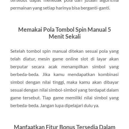
permainan yang setiap harinya bisa berganti-ganti.
Memakai Pola Tombol Spin Manual 5
Menit Sekali
Setelah tombol spin manual ditekan sesuai pola yang
telah diatur, mesin game online slot di layar akan
berputar secara acak menampilkan simbol yang
berbeda-beda. Jika kamu mendapatkan kombinasi
simbol dengan nilai tinggi, maka kamu akan dibayar
sesuai dengan nilai simbol-simbol yang terdapat dalam
game tersebut. Tiap game memiliki nilai simbol yang
berbeda-beda. Jangan lupa dipelajari dulu ya.
Manfaatkan Fitur Bonus Tersedia Dalam