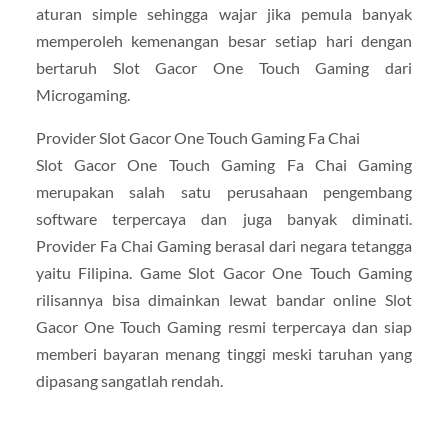
aturan simple sehingga wajar jika pemula banyak
memperoleh kemenangan besar setiap hari dengan
bertaruh Slot Gacor One Touch Gaming dari
Microgaming.
Provider Slot Gacor One Touch Gaming Fa Chai
Slot Gacor One Touch Gaming Fa Chai Gaming
merupakan salah satu perusahaan pengembang
software terpercaya dan juga banyak diminati.
Provider Fa Chai Gaming berasal dari negara tetangga
yaitu Filipina. Game Slot Gacor One Touch Gaming
rilisannya bisa dimainkan lewat bandar online Slot
Gacor One Touch Gaming resmi terpercaya dan siap
memberi bayaran menang tinggi meski taruhan yang
dipasang sangatlah rendah.