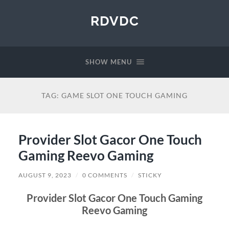
RDVDC
SHOW MENU
TAG:
GAME SLOT ONE TOUCH GAMING
Provider Slot Gacor One Touch
Gaming Reevo Gaming
AUGUST 9, 2023
/
0 COMMENTS
/
STICKY
Provider Slot Gacor One Touch Gaming
Reevo Gaming