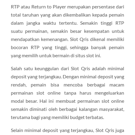
RTP atau Return to Player merupakan persentase dari
total taruhan yang akan dikembalikan kepada pemain
dalam jangka waktu tertentu. Semakin tinggi RTP
suatu permainan, semakin besar kesempatan untuk
mendapatkan kemenangan. Slot Qris dikenal memiliki
bocoran RTP yang tinggi, sehingga banyak pemain
yang memilih untuk bermain di situs slot ini.
Salah satu keunggulan dari Slot Qris adalah minimal
deposit yang terjangkau. Dengan minimal deposit yang
rendah, pemain bisa mencoba berbagai macam
permainan slot online tanpa harus mengeluarkan
modal besar. Hal ini membuat permainan slot online
semakin diminati oleh berbagai kalangan masyarakat,
terutama bagi yang memiliki budget terbatas.
Selain minimal deposit yang terjangkau, Slot Qris juga