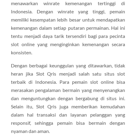
menawarkan winrate kemenangan tertinggi di
Indonesia. Dengan winrate yang tinggi, pemain
memiliki kesempatan lebih besar untuk mendapatkan
kemenangan dalam setiap putaran permainan. Hal ini
tentu menjadi daya tarik tersendiri bagi para pecinta
slot online yang menginginkan kemenangan secara
konsisten.
Dengan berbagai keunggulan yang ditawarkan, tidak
heran jika Slot Qris menjadi salah satu situs slot
terbaik di Indonesia. Para pemain slot online bisa
merasakan pengalaman bermain yang menyenangkan
dan menguntungkan dengan bergabung di situs ini.
Selain itu, Slot Qris juga memberikan kemudahan
dalam hal transaksi dan layanan pelanggan yang
responsif, sehingga pemain bisa bermain dengan
nyaman dan aman.