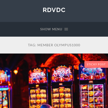
RDVDC
SHOW MENU
TAG:
MEMBER OLYMPUS1000
STICKY POST