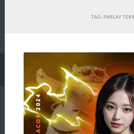
TAG:
PARLAY TER