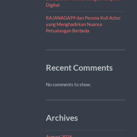
Digital
RAJANAGA99 dan Pesona Kuil Aztec
yang Menghadirkan Nuansa
Petualangan Berbeda
Recent Comments
No comments to show.
Archives
August 2026