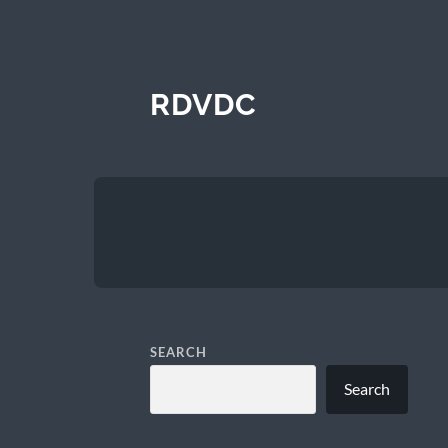
RDVDC
SEARCH
Search