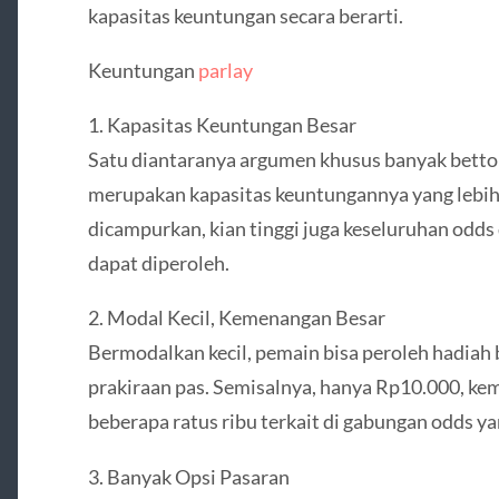
kapasitas keuntungan secara berarti.
Keuntungan
parlay
1. Kapasitas Keuntungan Besar
Satu diantaranya argumen khusus banyak bettor
merupakan kapasitas keuntungannya yang lebih
dicampurkan, kian tinggi juga keseluruhan odd
dapat diperoleh.
2. Modal Kecil, Kemenangan Besar
Bermodalkan kecil, pemain bisa peroleh hadiah b
prakiraan pas. Semisalnya, hanya Rp10.000, k
beberapa ratus ribu terkait di gabungan odds y
3. Banyak Opsi Pasaran