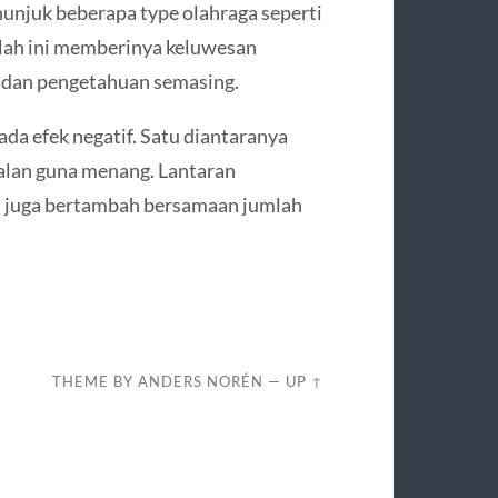
unjuk beberapa type olahraga seperti
salah ini memberinya keluwesan
t dan pengetahuan semasing.
da efek negatif. Satu diantaranya
alan guna menang. Lantaran
ah juga bertambah bersamaan jumlah
THEME BY
ANDERS NORÉN
—
UP ↑