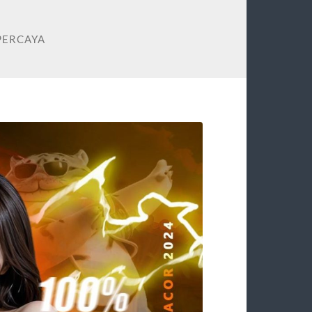
PERCAYA