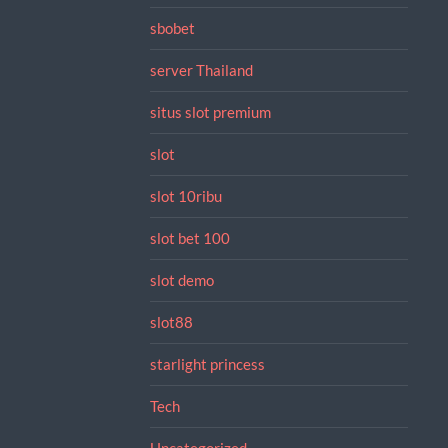
sbobet
server Thailand
situs slot premium
slot
slot 10ribu
slot bet 100
slot demo
slot88
starlight princess
Tech
Uncategorized