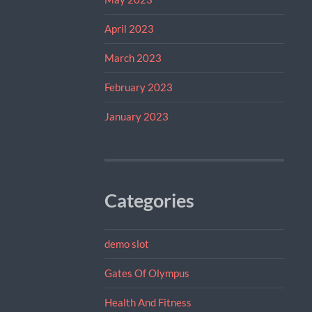
April 2023
March 2023
February 2023
January 2023
Categories
demo slot
Gates Of Olympus
Health And Fitness