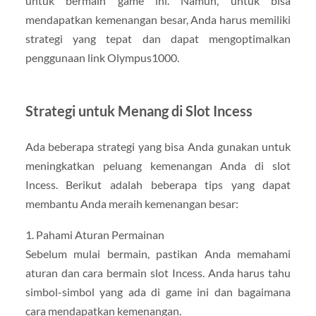
untuk bermain game ini. Namun, untuk bisa
mendapatkan kemenangan besar, Anda harus memiliki
strategi yang tepat dan dapat mengoptimalkan
penggunaan link Olympus1000.
Strategi untuk Menang di Slot Incess
Ada beberapa strategi yang bisa Anda gunakan untuk
meningkatkan peluang kemenangan Anda di slot
Incess. Berikut adalah beberapa tips yang dapat
membantu Anda meraih kemenangan besar:
1. Pahami Aturan Permainan
Sebelum mulai bermain, pastikan Anda memahami
aturan dan cara bermain slot Incess. Anda harus tahu
simbol-simbol yang ada di game ini dan bagaimana
cara mendapatkan kemenangan.