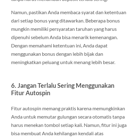
Namun, pastikan Anda membaca syarat dan ketentuan
dari setiap bonus yang ditawarkan. Beberapa bonus
mungkin memiliki persyaratan taruhan yang harus
dipenuhi sebelum Anda bisa menarik kemenangan.
Dengan memahami ketentuan ini, Anda dapat
menggunakan bonus dengan lebih bijak dan
meningkatkan peluang untuk menang lebih besar.
6.
Jangan Terlalu Sering Menggunakan
Fitur Autospin
Fitur autospin memang praktis karena memungkinkan
Anda untuk memutar gulungan secara otomatis tanpa
harus menekan tombol setiap kali. Namun, fitur ini juga
bisa membuat Anda kehilangan kendali atas