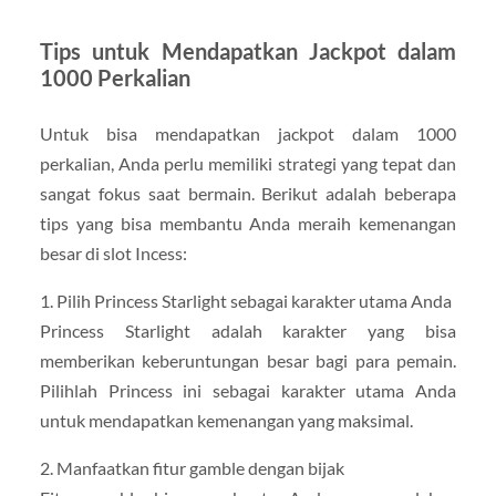
Tips untuk Mendapatkan Jackpot dalam
1000 Perkalian
Untuk bisa mendapatkan jackpot dalam 1000
perkalian, Anda perlu memiliki strategi yang tepat dan
sangat fokus saat bermain. Berikut adalah beberapa
tips yang bisa membantu Anda meraih kemenangan
besar di slot Incess:
1. Pilih Princess Starlight sebagai karakter utama Anda
Princess Starlight adalah karakter yang bisa
memberikan keberuntungan besar bagi para pemain.
Pilihlah Princess ini sebagai karakter utama Anda
untuk mendapatkan kemenangan yang maksimal.
2. Manfaatkan fitur gamble dengan bijak