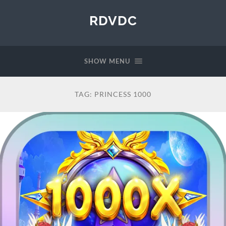
RDVDC
SHOW MENU
TAG:
PRINCESS 1000