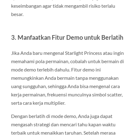
keseimbangan agar tidak mengambil risiko terlalu
besar.
3.
Manfaatkan Fitur Demo untuk Berlatih
Jika Anda baru mengenal Starlight Princess atau ingin
memahami pola permainan, cobalah untuk bermain di
mode demo terlebih dahulu. Fitur demo ini
memungkinkan Anda bermain tanpa menggunakan
uang sungguhan, sehingga Anda bisa mengenal cara
kerja permainan, frekuensi munculnya simbol scatter,
serta cara kerja multiplier.
Dengan berlatih di mode demo, Anda juga dapat
mengasah strategi dan mencari tahu kapan waktu
terbaik untuk menaikkan taruhan. Setelah merasa