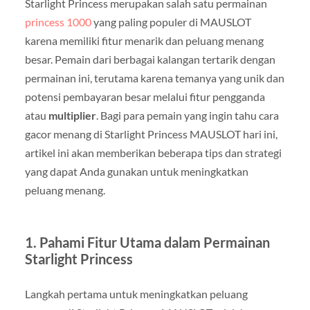
Starlight Princess merupakan salah satu permainan
princess 1000
yang paling populer di MAUSLOT
karena memiliki fitur menarik dan peluang menang
besar. Pemain dari berbagai kalangan tertarik dengan
permainan ini, terutama karena temanya yang unik dan
potensi pembayaran besar melalui fitur pengganda
atau
multiplier
. Bagi para pemain yang ingin tahu cara
gacor menang di Starlight Princess MAUSLOT hari ini,
artikel ini akan memberikan beberapa tips dan strategi
yang dapat Anda gunakan untuk meningkatkan
peluang menang.
1.
Pahami Fitur Utama dalam Permainan
Starlight Princess
Langkah pertama untuk meningkatkan peluang