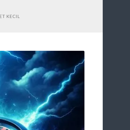
ET KECIL