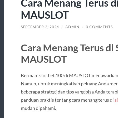
Cara Menang Terus di
MAUSLOT
SEPTEMBER 2, 2024
/
ADMIN
/
0 COMMENTS
Cara Menang Terus di S
MAUSLOT
Bermain slot bet 100 di MAUSLOT menawarkan 
Namun, untuk meningkatkan peluang Anda mera
beberapa strategi dan tips yang bisa Anda terap
panduan praktis tentang cara menang terus di
s
mudah dipahami.