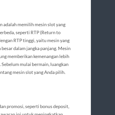
n adalah memilih mesin slot yang
berbeda, seperti RTP (Return to
n dengan RTP tinggi, yaitu mesin yang
besar dalam jangka panjang. Mesin
erung memberikan kemenangan lebih
l. Sebelum mulai bermain, luangkan
tang mesin slot yang Anda pilih.
n promosi, seperti bonus deposit,
enawaran ini untuk meningkatkan