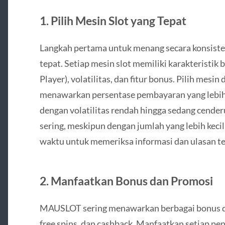
1.
Pilih Mesin Slot yang Tepat
Langkah pertama untuk menang secara konsiste
tepat. Setiap mesin slot memiliki karakteristik 
Player), volatilitas, dan fitur bonus. Pilih mesi
menawarkan persentase pembayaran yang lebih 
dengan volatilitas rendah hingga sedang cend
sering, meskipun dengan jumlah yang lebih keci
waktu untuk memeriksa informasi dan ulasan ten
2.
Manfaatkan Bonus dan Promosi
MAUSLOT sering menawarkan berbagai bonus da
free spins, dan cashback. Manfaatkan setiap p