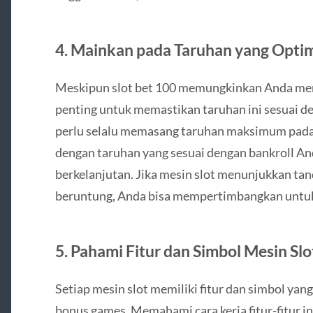
4.
Mainkan pada Taruhan yang Opti
Meskipun slot bet 100 memungkinkan Anda mema
penting untuk memastikan taruhan ini sesuai d
perlu selalu memasang taruhan maksimum pada 
dengan taruhan yang sesuai dengan bankroll A
berkelanjutan. Jika mesin slot menunjukkan ta
beruntung, Anda bisa mempertimbangkan untu
5.
Pahami Fitur dan Simbol Mesin Slo
Setiap mesin slot memiliki fitur dan simbol yang
bonus games. Memahami cara kerja fitur-fitur 