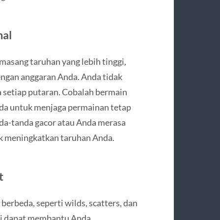
mal
sang taruhan yang lebih tinggi,
engan anggaran Anda. Anda tidak
setiap putaran. Cobalah bermain
nda untuk menjaga permainan tetap
nda-tanda gacor atau Anda merasa
k meningkatkan taruhan Anda.
t
 berbeda, seperti wilds, scatters, dan
ini dapat membantu Anda