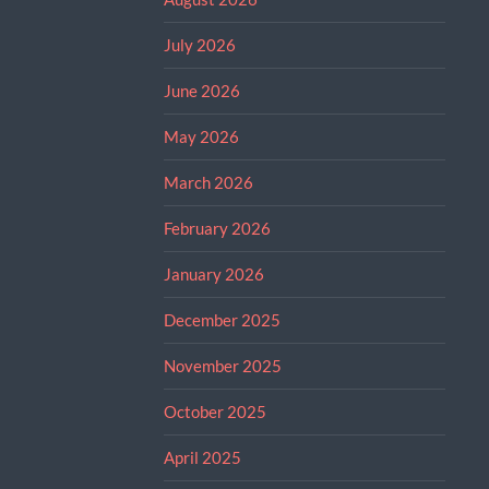
July 2026
June 2026
May 2026
March 2026
February 2026
January 2026
December 2025
November 2025
October 2025
April 2025