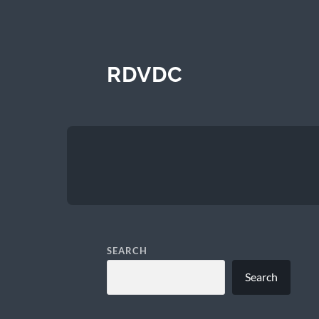
RDVDC
SEARCH
Search