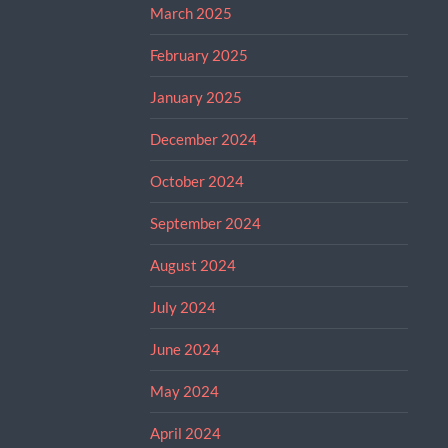
March 2025
February 2025
January 2025
December 2024
October 2024
September 2024
August 2024
July 2024
June 2024
May 2024
April 2024