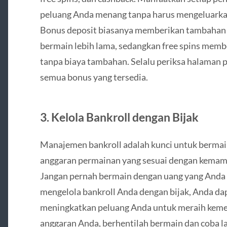
peluang Anda menang tanpa harus mengeluarkan
Bonus deposit biasanya memberikan tambahan k
bermain lebih lama, sedangkan free spins mem
tanpa biaya tambahan. Selalu periksa halama
semua bonus yang tersedia.
3.
Kelola Bankroll dengan Bijak
Manajemen bankroll adalah kunci untuk bermain
anggaran permainan yang sesuai dengan kemamp
Jangan pernah bermain dengan uang yang Anda
mengelola bankroll Anda dengan bijak, Anda da
meningkatkan peluang Anda untuk meraih keme
anggaran Anda, berhentilah bermain dan coba lag