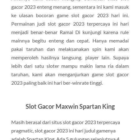
gacor 2023 enteng menang, sementara ini kami masuk
ke ulasan bocoran game slot gacor 2023 hari ini.
Permainan judi slot gacor 2023 terpercaya ini hari
menjadi benar-benar Ramai Di kunjungi karena rule
mainnya begitu enteng dan cepat. Hanya memadai
pakai taruhan dan melaksanakan spin kami akan
memperoleh hasilnya langsung. player lain. Supaya
lebih dari satu sloter mampu makin lama ria dalam
taruhan, kami akan menganjurkan game slot gacor
2023 paling baik ini hari ber-winrate tinggi.
Slot Gacor Maxwin Spartan King
Masih berasal dari situs slot gacor 2023 terpercaya
pragmatic, slot gacor 2023 ini hari judul gamenya
adalah Spartan King. Ada 5 gulungan selanjutnya 4