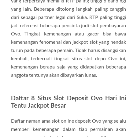
yang terpercaya memiliki RTP paling tinggi dibandingi
yang lain. Beberapa ditolong langkah paling canggih
dari sebagai partner legal dari Suka. RTP paling tinggi
jadi referensi beberapa pencinta judi slot pembayaran
Ovo. Tingkat kemenangan atau gacor bisa bawa
kemenangan fenomenal dan jackpot slot yang hendak
turun pada beberapa pemain. Tidak harus disangsikan
kembali, terkecuali tingkat situs slot depo Ovo ini,
kemenangan berapa saja yang didapatkan beberapa
anggota tentunya akan dibayarkan lunas.
Daftar 8 Situs Slot Deposit Ovo Hari Ini
Tentu Jackpot Besar
Daftar naman ama slot online deposit Ovo yang selalu
memberi kemenangan dalam tiap permainan akan