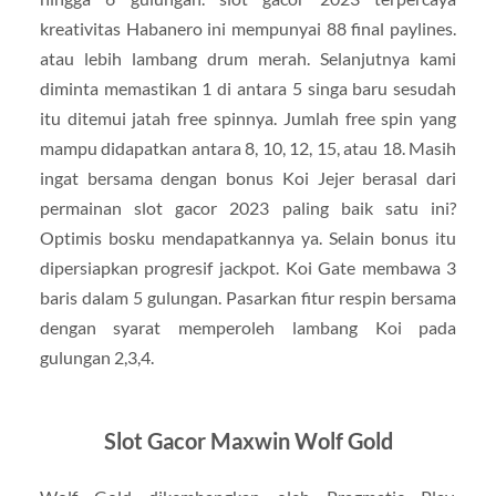
kreativitas Habanero ini mempunyai 88 final paylines.
atau lebih lambang drum merah. Selanjutnya kami
diminta memastikan 1 di antara 5 singa baru sesudah
itu ditemui jatah free spinnya. Jumlah free spin yang
mampu didapatkan antara 8, 10, 12, 15, atau 18. Masih
ingat bersama dengan bonus Koi Jejer berasal dari
permainan slot gacor 2023 paling baik satu ini?
Optimis bosku mendapatkannya ya. Selain bonus itu
dipersiapkan progresif jackpot. Koi Gate membawa 3
baris dalam 5 gulungan. Pasarkan fitur respin bersama
dengan syarat memperoleh lambang Koi pada
gulungan 2,3,4.
Slot Gacor Maxwin Wolf Gold