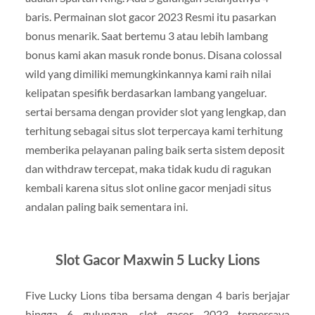
baris. Permainan slot gacor 2023 Resmi itu pasarkan
bonus menarik. Saat bertemu 3 atau lebih lambang
bonus kami akan masuk ronde bonus. Disana colossal
wild yang dimiliki memungkinkannya kami raih nilai
kelipatan spesifik berdasarkan lambang yangeluar.
sertai bersama dengan provider slot yang lengkap, dan
terhitung sebagai situs slot terpercaya kami terhitung
memberika pelayanan paling baik serta sistem deposit
dan withdraw tercepat, maka tidak kudu di ragukan
kembali karena situs slot online gacor menjadi situs
andalan paling baik sementara ini.
Slot Gacor Maxwin 5 Lucky Lions
Five Lucky Lions tiba bersama dengan 4 baris berjajar
hingga 6 gulungan. slot gacor 2023 terpercaya