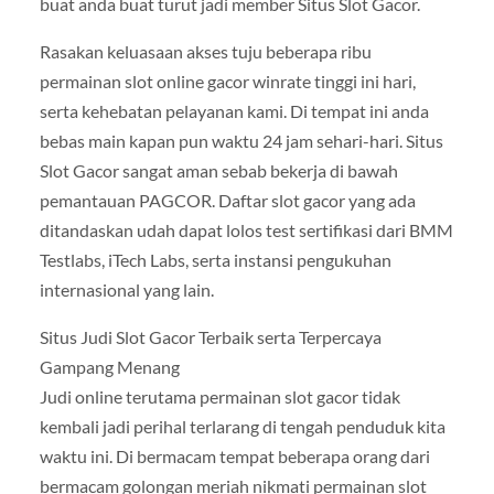
buat anda buat turut jadi member Situs Slot Gacor.
Rasakan keluasaan akses tuju beberapa ribu
permainan slot online gacor winrate tinggi ini hari,
serta kehebatan pelayanan kami. Di tempat ini anda
bebas main kapan pun waktu 24 jam sehari-hari. Situs
Slot Gacor sangat aman sebab bekerja di bawah
pemantauan PAGCOR. Daftar slot gacor yang ada
ditandaskan udah dapat lolos test sertifikasi dari BMM
Testlabs, iTech Labs, serta instansi pengukuhan
internasional yang lain.
Situs Judi Slot Gacor Terbaik serta Terpercaya
Gampang Menang
Judi online terutama permainan slot gacor tidak
kembali jadi perihal terlarang di tengah penduduk kita
waktu ini. Di bermacam tempat beberapa orang dari
bermacam golongan meriah nikmati permainan slot