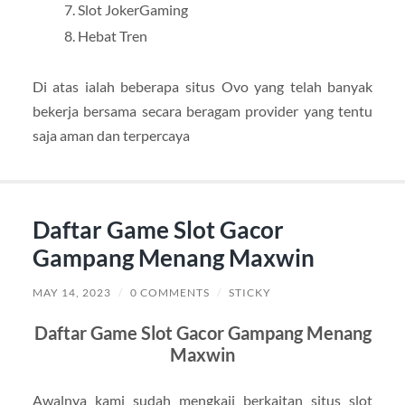
Slot JokerGaming
Hebat Tren
Di atas ialah beberapa situs Ovo yang telah banyak
bekerja bersama secara beragam provider yang tentu
saja aman dan terpercaya
Daftar Game Slot Gacor
Gampang Menang Maxwin
MAY 14, 2023
/
0 COMMENTS
/
STICKY
Daftar Game Slot Gacor Gampang Menang
Maxwin
Awalnya kami sudah mengkaji berkaitan situs slot