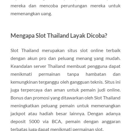
mereka dan mencoba peruntungan mereka untuk
memenangkan uang.
Mengapa Slot Thailand Layak Dicoba?
Slot Thailand merupakan situs slot online terbaik
dengan akun pro dan peluang menang yang mudah.
Keandalan server Thailand membuat pengguna dapat
menikmati permainan tanpa hambatan dan
kemungkinan terganggu oleh gangguan teknis. Situs ini
juga terpercaya dan aman untuk pemain judi online.
Bonus dan promosi yang ditawarkan oleh Slot Thailand
meningkatkan peluang pemain untuk memenangkan
jackpot atau hadiah besar lainnya. Dengan adanya
deposit 5000 via BCA, pemain dengan anggaran
terbatas juga dapat menikmati permainan slot.