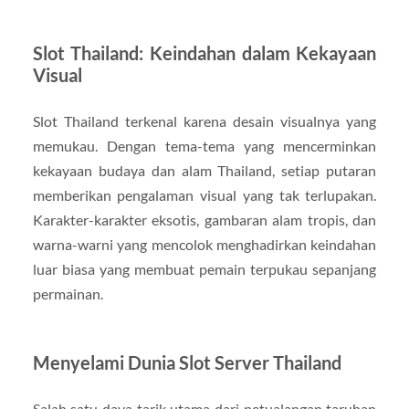
Slot Thailand: Keindahan dalam Kekayaan
Visual
Slot Thailand terkenal karena desain visualnya yang
memukau. Dengan tema-tema yang mencerminkan
kekayaan budaya dan alam Thailand, setiap putaran
memberikan pengalaman visual yang tak terlupakan.
Karakter-karakter eksotis, gambaran alam tropis, dan
warna-warni yang mencolok menghadirkan keindahan
luar biasa yang membuat pemain terpukau sepanjang
permainan.
Menyelami Dunia Slot Server Thailand
Salah satu daya tarik utama dari petualangan taruhan