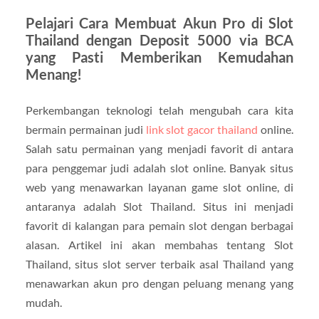
Pelajari Cara Membuat Akun Pro di Slot
Thailand dengan Deposit 5000 via BCA
yang Pasti Memberikan Kemudahan
Menang!
Perkembangan teknologi telah mengubah cara kita
bermain permainan judi
link slot gacor thailand
online.
Salah satu permainan yang menjadi favorit di antara
para penggemar judi adalah slot online. Banyak situs
web yang menawarkan layanan game slot online, di
antaranya adalah Slot Thailand. Situs ini menjadi
favorit di kalangan para pemain slot dengan berbagai
alasan. Artikel ini akan membahas tentang Slot
Thailand, situs slot server terbaik asal Thailand yang
menawarkan akun pro dengan peluang menang yang
mudah.