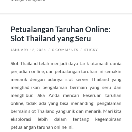
Petualangan Taruhan Online:
Slot Thailand yang Seru
JANUARY 12, 2024
/
0 COMMENTS
/
STICKY
Slot Thailand telah menjadi daya tarik utama di dunia
perjudian online, dan petualangan taruhan ini semakin
menarik dengan adanya slot server Thailand yang
menghadirkan pengalaman bermain yang seru dan
menghibur. Jika Anda mencari keseruan taruhan
online, tidak ada yang bisa menandingi pengalaman
bermain slot Thailand yang unik dan menarik. Mari kita
eksplorasi lebih dalam tentang kegembiraan
petualangan taruhan online ini.