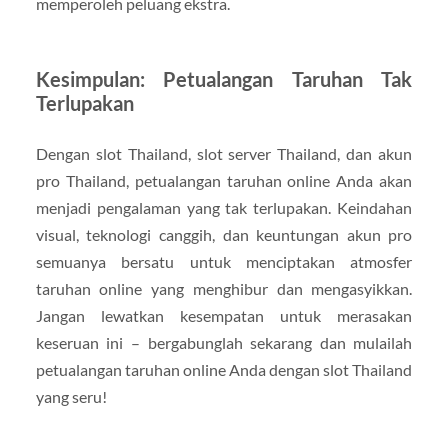
memperoleh peluang ekstra.
Kesimpulan: Petualangan Taruhan Tak
Terlupakan
Dengan slot Thailand, slot server Thailand, dan akun
pro Thailand, petualangan taruhan online Anda akan
menjadi pengalaman yang tak terlupakan. Keindahan
visual, teknologi canggih, dan keuntungan akun pro
semuanya bersatu untuk menciptakan atmosfer
taruhan online yang menghibur dan mengasyikkan.
Jangan lewatkan kesempatan untuk merasakan
keseruan ini – bergabunglah sekarang dan mulailah
petualangan taruhan online Anda dengan slot Thailand
yang seru!