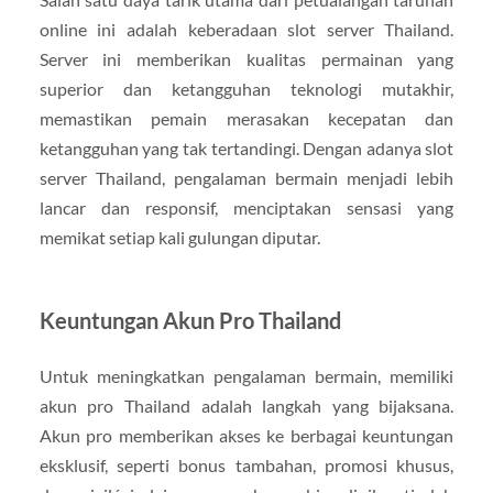
online ini adalah keberadaan slot server Thailand.
Server ini memberikan kualitas permainan yang
superior dan ketangguhan teknologi mutakhir,
memastikan pemain merasakan kecepatan dan
ketangguhan yang tak tertandingi. Dengan adanya slot
server Thailand, pengalaman bermain menjadi lebih
lancar dan responsif, menciptakan sensasi yang
memikat setiap kali gulungan diputar.
Keuntungan Akun Pro Thailand
Untuk meningkatkan pengalaman bermain, memiliki
akun pro Thailand adalah langkah yang bijaksana.
Akun pro memberikan akses ke berbagai keuntungan
eksklusif, seperti bonus tambahan, promosi khusus,