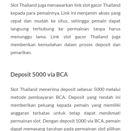
Slot Thailand juga menawarkan link slot gacor Thailand
kepada para pemainnya. Link ini menjamin akses yang
cepat dan mudah ke situs, sehingga pemain dapat
langsung terhubung ke permainan tanpa harus
menunggu lama. Link slot gacor Thailand juga
memberikan kemudahan dalam proses deposit dan
penarikan.
Deposit 5000 via BCA
Slot Thailand menerima deposit sebesar 5000 melalui
metode pembayaran BCA. Deposit yang rendah ini
memberikan peluang kepada pemain yang memiliki
anggaran terbatas untuk tetap dapat menikmati
permainan slot. Dengan deposit 5000 via BCA, pemain
dapat memasang taruhan pada permainan slot pilihan