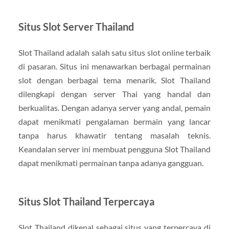
Situs Slot Server Thailand
Slot Thailand adalah salah satu situs slot online terbaik
di pasaran. Situs ini menawarkan berbagai permainan
slot dengan berbagai tema menarik. Slot Thailand
dilengkapi dengan server Thai yang handal dan
berkualitas. Dengan adanya server yang andal, pemain
dapat menikmati pengalaman bermain yang lancar
tanpa harus khawatir tentang masalah teknis.
Keandalan server ini membuat pengguna Slot Thailand
dapat menikmati permainan tanpa adanya gangguan.
Situs Slot Thailand Terpercaya
Slot Thailand dikenal sebagai situs yang terpercaya di