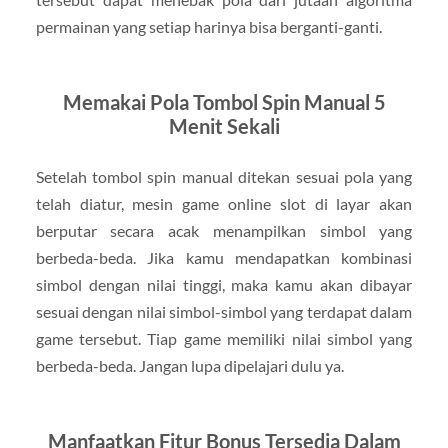
permainan yang setiap harinya bisa berganti-ganti.
Memakai Pola Tombol Spin Manual 5
Menit Sekali
Setelah tombol spin manual ditekan sesuai pola yang
telah diatur, mesin game online slot di layar akan
berputar secara acak menampilkan simbol yang
berbeda-beda. Jika kamu mendapatkan kombinasi
simbol dengan nilai tinggi, maka kamu akan dibayar
sesuai dengan nilai simbol-simbol yang terdapat dalam
game tersebut. Tiap game memiliki nilai simbol yang
berbeda-beda. Jangan lupa dipelajari dulu ya.
Manfaatkan Fitur Bonus Tersedia Dalam