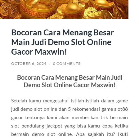
Bocoran Cara Menang Besar
Main Judi Demo Slot Online
Gacor Maxwin!
OCTOBER 6, 2024
/
0 COMMENTS
Bocoran Cara Menang Besar Main Judi
Demo Slot Online Gacor Maxwin!
Setelah kamu mengetahui istilah-istilah dalam game
judi demo slot online dan 5 rekomendasi game slot88
gacor tentunya kami akan memberikan trik bermain
slot pendulang jackpot yang bisa kamu coba ketika
bermain demo slot online. Apa sajakah itu? Ikuti