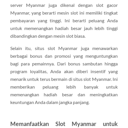
server Myanmar juga dikenal dengan slot gacor
Myanmar, yang berarti mesin slot ini memiliki tingkat
pembayaran yang tinggi. Ini berarti peluang Anda
untuk memenangkan hadiah besar jauh lebih tinggi
dibandingkan dengan mesin slot biasa.
Selain itu, situs slot Myanmar juga menawarkan
berbagai bonus dan promosi yang menguntungkan
bagi para pemainnya. Dari bonus sambutan hingga
program loyalitas, Anda akan diberi insentif yang
menarik untuk terus bermain di situs slot Myanmar. Ini
memberikan peluang lebih banyak untuk
memenangkan hadiah besar dan meningkatkan
keuntungan Anda dalam jangka panjang.
Memanfaatkan Slot Myanmar untuk