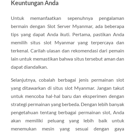
Keuntungan Anda
Untuk memanfaatkan sepenuhnya pengalaman
bermain dengan Slot Server Myanmar, ada beberapa
tips yang dapat Anda ikuti. Pertama, pastikan Anda
memilih situs slot Myanmar yang terpercaya dan
terkenal. Carilah ulasan dan rekomendasi dari pemain
lain untuk memastikan bahwa situs tersebut aman dan
dapat diandalkan.
Selanjutnya, cobalah berbagai jenis permainan slot
yang ditawarkan di situs slot Myanmar. Jangan takut
untuk mencoba hal-hal baru dan eksperimen dengan
strategi permainan yang berbeda. Dengan lebih banyak
pengetahuan tentang berbagai permainan slot, Anda
akan memiliki peluang yang lebih baik untuk
menemukan mesin yang sesuai dengan gaya