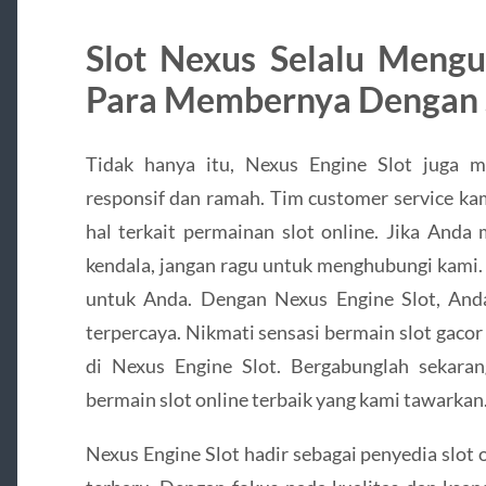
Slot Nexus Selalu Men
Para Membernya Dengan 
Tidak hanya itu, Nexus Engine Slot juga 
responsif dan ramah. Tim customer service k
hal terkait permainan slot online. Jika Anda
kendala, jangan ragu untuk menghubungi kami.
untuk Anda. Dengan Nexus Engine Slot, Anda 
terpercaya. Nikmati sensasi bermain slot gacor
di Nexus Engine Slot. Bergabunglah sekara
bermain slot online terbaik yang kami tawarkan
Nexus Engine Slot hadir sebagai penyedia slot o