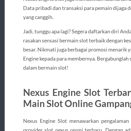
Data pribadi dan transaksi para pemain dijaga 
yang canggih.
Jadi, tunggu apa lagi? Segera daftarkan diri And
rasakan sensasi bermain slot terbaik dengan
besar. Nikmati juga berbagai promosi menarik 
Engine kepada para membernya. Bergabunglah s
dalam bermain slot!
Nexus Engine Slot Terba
Main Slot Online Gampa
Nexus Engine Slot menawarkan pengalaman b
provider slot nexus resmi terbaru. Dengan a