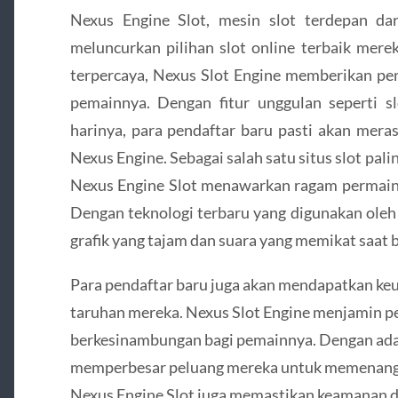
Nexus Engine Slot, mesin slot terdepan da
meluncurkan pilihan slot online terbaik merek
terpercaya, Nexus Slot Engine memberikan pe
pemainnya. Dengan fitur unggulan seperti s
harinya, para pendaftar baru pasti akan meras
Nexus Engine. Sebagai salah satu situs slot pal
Nexus Engine Slot menawarkan ragam permaina
Dengan teknologi terbaru yang digunakan oleh
grafik yang tajam dan suara yang memikat saat 
Para pendaftar baru juga akan mendapatkan ke
taruhan mereka. Nexus Slot Engine menjamin pe
berkesinambungan bagi pemainnya. Dengan adan
memperbesar peluang mereka untuk memenangka
Nexus Engine Slot juga memastikan keamanan d