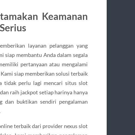
gutamakan Keamanan
Serius
memberikan layanan pelanggan yang
ami siap membantu Anda dalam segala
 memiliki pertanyaan atau mengalami
 Kami siap memberikan solusi terbaik
tidak perlu lagi mencari situs slot
 dan raih jackpot setiap harinya hanya
ng dan buktikan sendiri pengalaman
.
nline terbaik dari provider nexus slot