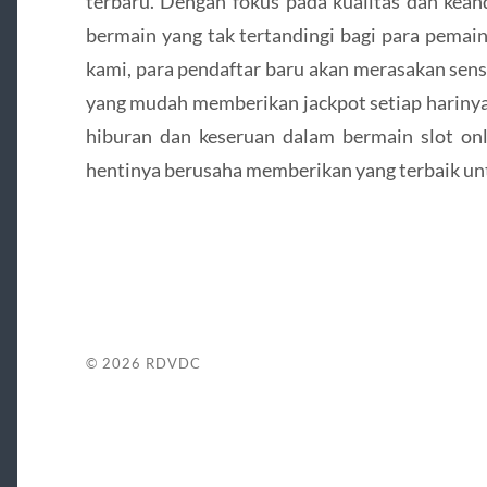
terbaru. Dengan fokus pada kualitas dan kea
bermain yang tak tertandingi bagi para pemain
kami, para pendaftar baru akan merasakan sens
yang mudah memberikan jackpot setiap hariny
hiburan dan keseruan dalam bermain slot onli
hentinya berusaha memberikan yang terbaik un
© 2026
RDVDC