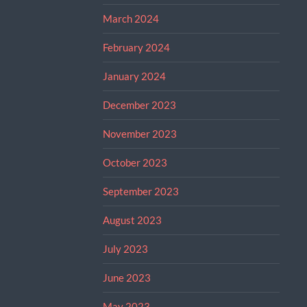
March 2024
February 2024
January 2024
December 2023
November 2023
October 2023
September 2023
August 2023
July 2023
June 2023
May 2023