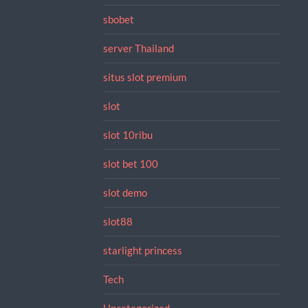
sbobet
server Thailand
situs slot premium
slot
slot 10ribu
slot bet 100
slot demo
slot88
starlight princess
Tech
Uncategorized