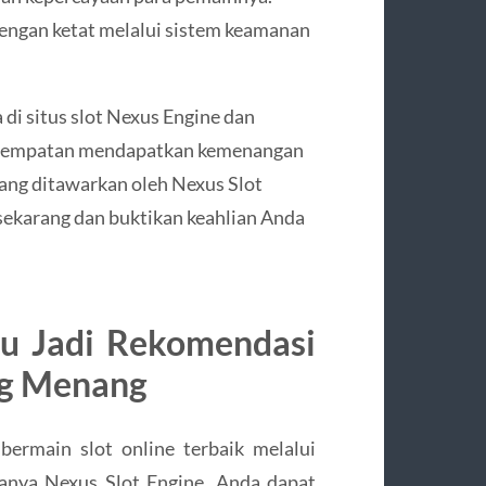
dengan ketat melalui sistem keamanan
a di situs slot Nexus Engine dan
 kesempatan mendapatkan kemenangan
yang ditawarkan oleh Nexus Slot
ekarang dan buktikan keahlian Anda
ru Jadi Rekomendasi
ng Menang
ermain slot online terbaik melalui
danya Nexus Slot Engine, Anda dapat