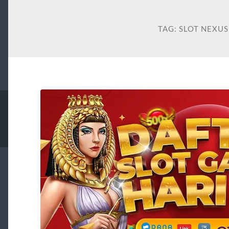
TAG:
SLOT NEXU