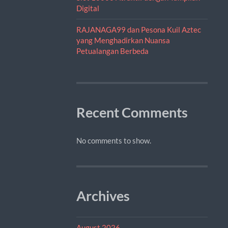
Digital
RAJANAGA99 dan Pesona Kuil Aztec
yang Menghadirkan Nuansa
Petualangan Berbeda
Recent Comments
No comments to show.
Archives
August 2026