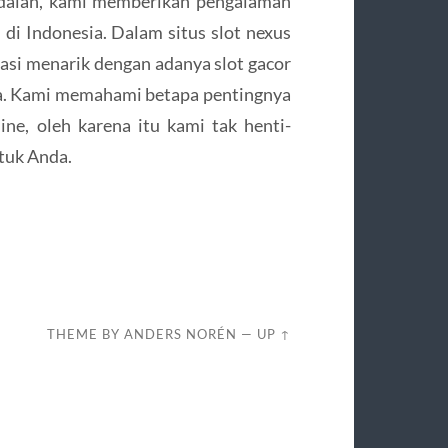
ndalan, kami memberikan pengalaman
 di Indonesia. Dalam situs slot nexus
asi menarik dengan adanya slot gacor
a. Kami memahami betapa pentingnya
ne, oleh karena itu kami tak henti-
tuk Anda.
THEME BY
ANDERS NORÉN
—
UP ↑