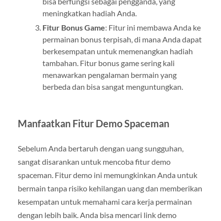
bisa berfungsi sebagai pengganda, yang
meningkatkan hadiah Anda.
Fitur Bonus Game
: Fitur ini membawa Anda ke
permainan bonus terpisah, di mana Anda dapat
berkesempatan untuk memenangkan hadiah
tambahan. Fitur bonus game sering kali
menawarkan pengalaman bermain yang
berbeda dan bisa sangat menguntungkan.
Manfaatkan Fitur Demo Spaceman
Sebelum Anda bertaruh dengan uang sungguhan,
sangat disarankan untuk mencoba fitur demo
spaceman. Fitur demo ini memungkinkan Anda untuk
bermain tanpa risiko kehilangan uang dan memberikan
kesempatan untuk memahami cara kerja permainan
dengan lebih baik. Anda bisa mencari link demo