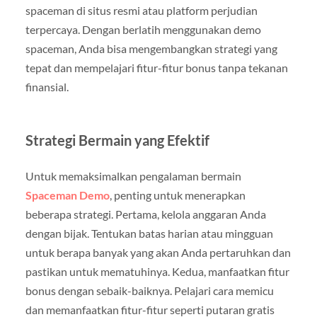
spaceman di situs resmi atau platform perjudian
terpercaya. Dengan berlatih menggunakan demo
spaceman, Anda bisa mengembangkan strategi yang
tepat dan mempelajari fitur-fitur bonus tanpa tekanan
finansial.
Strategi Bermain yang Efektif
Untuk memaksimalkan pengalaman bermain
Spaceman Demo
, penting untuk menerapkan
beberapa strategi. Pertama, kelola anggaran Anda
dengan bijak. Tentukan batas harian atau mingguan
untuk berapa banyak yang akan Anda pertaruhkan dan
pastikan untuk mematuhinya. Kedua, manfaatkan fitur
bonus dengan sebaik-baiknya. Pelajari cara memicu
dan memanfaatkan fitur-fitur seperti putaran gratis