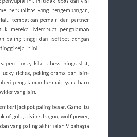
nyuplai ini. Ini tidak lepas dari visi
me berkualitas yang pengembangan,
elalu tempatkan pemain dan partner
ntuk mereka. Membuat pengalaman
n paling tinggi dari isoftbet dengan
inggi sejauh ini.
perti lucky kilat, chess, bingo slot,
, lucky riches, peking drama dan lain-
mberi pengalaman bermain yang baru
vider yang lain.
emberi jackpot paling besar. Game itu
ok of gold, divine dragon, wolf power,
dan yang paling akhir ialah 9 bahagia