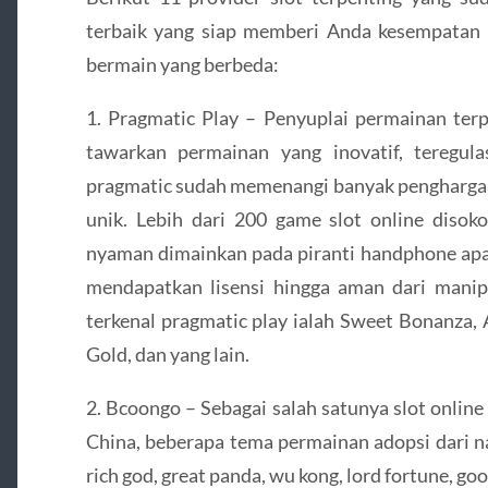
terbaik yang siap memberi Anda kesempatan
bermain yang berbeda:
1. Pragmatic Play – Penyuplai permainan terp
tawarkan permainan yang inovatif, teregulas
pragmatic sudah memenangi banyak penghargaa
unik. Lebih dari 200 game slot online diso
nyaman dimainkan pada piranti handphone apa
mendapatkan lisensi hingga aman dari manipu
terkenal pragmatic play ialah Sweet Bonanza,
Gold, dan yang lain.
2. Bcoongo – Sebagai salah satunya slot onlin
China, beberapa tema permainan adopsi dari na
rich god, great panda, wu kong, lord fortune, go