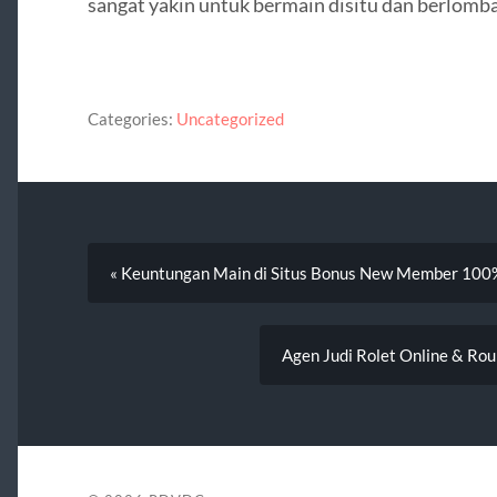
sangat yakin untuk bermain disitu dan berlomb
Categories:
Uncategorized
« Keuntungan Main di Situs Bonus New Member 10
Agen Judi Rolet Online & Rou