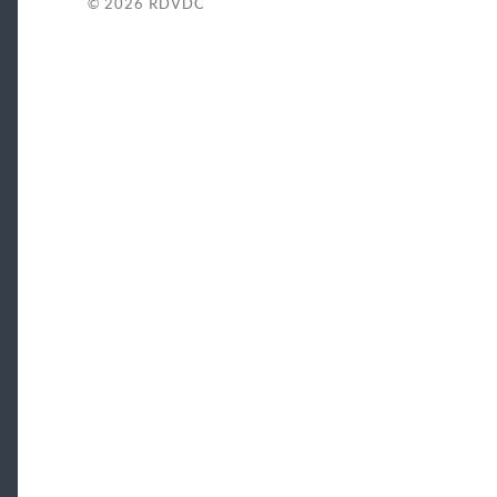
© 2026
RDVDC