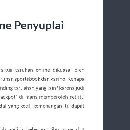
ine Penyuplai
situs taruhan online dikuasai oleh
 taruhan sportsbook dan kasino. Kenapa
anding taruahan yang lain? karena judi
jackpot” di mana memperoleh set itu
l yang kecil, kemenangan itu dapat
dah meliris beberapa ribu game slot