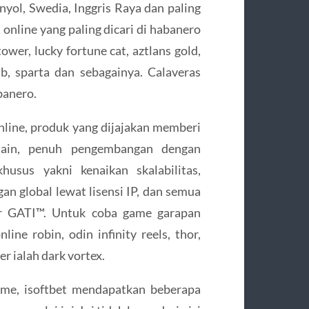
anyol, Swedia, Inggris Raya dan paling
 online yang paling dicari di habanero
ower, lucky fortune cat, aztlans gold,
mb, sparta dan sebagainya. Calaveras
abanero.
online, produk yang dijajakan memberi
ain, penuh pengembangan dengan
husus yakni kenaikan skalabilitas,
n global lewat lisensi IP, dan semua
ner GATI™. Untuk coba game garapan
ine robin, odin infinity reels, thor,
r ialah dark vortex.
ame, isoftbet mendapatkan beberapa