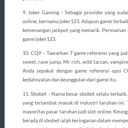
9. Joker Gaming – Sebagai provider yang sudah
online, bernama joker123. Adapun game terbaik
kemenangan jackpot yang menarik. Permainan in
game joker123.
10. CQ9 – Tawarkan 7 game referensi yang pa
sweet, rave jump, Mr rich, wild tarzan, vampire 
Anda sepakat dengan game referensi opsi C
kedahsyatan dan keunggulan dari game itu.
11. Sbobet – Nama besar sbobet selalu terbaik
yang terlambat masuk di industri taruhan ini.
mayoritas pasar taruhan judi slot online. Keun
berada di sbobet ialah keringanan dalam mempe