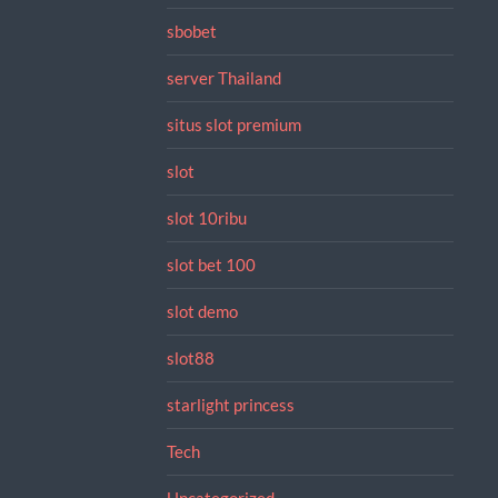
sbobet
server Thailand
situs slot premium
slot
slot 10ribu
slot bet 100
slot demo
slot88
starlight princess
Tech
Uncategorized