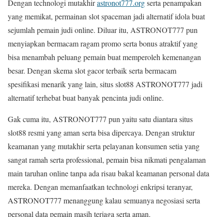
Dengan technologi mutakhir
astronot777.org
serta penampakan
yang memikat, permainan slot spaceman jadi alternatif idola buat
sejumlah pemain judi online. Diluar itu, ASTRONOT777 pun
menyiapkan bermacam ragam promo serta bonus atraktif yang
bisa menambah peluang pemain buat memperoleh kemenangan
besar. Dengan skema slot gacor terbaik serta bermacam
spesifikasi menarik yang lain, situs slot88 ASTRONOT777 jadi
alternatif terhebat buat banyak pencinta judi online.
Gak cuma itu, ASTRONOT777 pun yaitu satu diantara situs
slot88 resmi yang aman serta bisa dipercaya. Dengan struktur
keamanan yang mutakhir serta pelayanan konsumen setia yang
sangat ramah serta professional, pemain bisa nikmati pengalaman
main taruhan online tanpa ada risau bakal keamanan personal data
mereka. Dengan memanfaatkan technologi enkripsi teranyar,
ASTRONOT777 menanggung kalau semuanya negosiasi serta
personal data pemain masih terjaga serta aman.