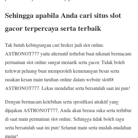
Sehingga apabila Anda cari situs slot
gacor terpercaya serta terbaik
Tak butuh kebingungan cari broker judi slot online.
ASTRONOT777 yaitu alternatif terhebat buat nikmati bermacam
permainan slot online sangat menarik serta gacor. Tidak boleh
terlewat peluang buat memperoleh kemenangan besar serta
rasakan kesan main taruhan online dalam website slot88
ASTRONOT777. Lekas mendaftar serta bersatulah saat ini pun!
Dengan bermacam kelebihan serta spesifikasi atraktif yang
dijajakan ASTRONOT777, Anda akan berasa suka serta terhibur
di saat main permainan slot online. Sehingga tidak boleh ragu
serta bersatulah saat ini pun! Selamat main serta mudah-mudahan
mujur!