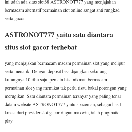
ini udah ada situs slot88 ASTRONOT777 yang menjajakan
bermacam alternatif permainan slot online sangat anti rungkad
serta gacor.
ASTRONOT777 yaitu satu diantara
situs slot gacor terhebat
yang menjajakan bermacam macam permainan slot yang melipur
serta menarik. Dengan deposit bisa dijangkau sekurang-
kurangnya 10 ribu saja, pemain bisa nikmati bermacam
permainan slot yang memikat tak perlu risau bakal potongan yang
merugikan. Satu diantara permainan teranyar yang paling tenar
dalam website ASTRONOT777 yaitu spaceman, sebagai hasil
kreasi dari provider slot gacor ringan maxwin, ialah pragmatic
play.