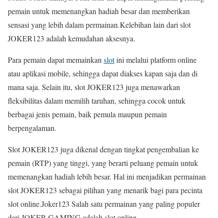
pemain untuk memenangkan hadiah besar dan memberikan
sensasi yang lebih dalam permainan.Kelebihan lain dari slot
JOKER123 adalah kemudahan aksesnya.
Para pemain dapat memainkan
slot
ini melalui platform online
atau aplikasi mobile, sehingga dapat diakses kapan saja dan di
mana saja. Selain itu, slot JOKER123 juga menawarkan
fleksibilitas dalam memilih taruhan, sehingga cocok untuk
berbagai jenis pemain, baik pemula maupun pemain
berpengalaman.
Slot JOKER123 juga dikenal dengan tingkat pengembalian ke
pemain (RTP) yang tinggi, yang berarti peluang pemain untuk
memenangkan hadiah lebih besar. Hal ini menjadikan permainan
slot JOKER123 sebagai pilihan yang menarik bagi para pecinta
slot online.Joker123 Salah satu permainan yang paling populer
dari JOKER GAMING adalah slot online.