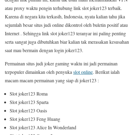
atau proxy waktu pengin terhubung link slot joker123 terbaik.
Karena di negara kita terkasih, Indonesia, nyata kalian tahu jika
sejumlah besar situs judi online dikontrol oleh buletin positif atau
Internet . Sehingga link slot joker123 teranyar ini paling penting
serta sangat juga dibutuhkan biar kalian tak merasakan kesusahan
saat mau bermain dengan login joker123.
Permainan situs judi joker gaming waktu ini jadi permainan
terpopuler dimainkan oleh penyuka
slot online
. Berikut ialah
macam macam permainan yang siap di joker123 :
Slot joker123 Roma
Slot joker123 Sparta
Slot joker123 Oasis
Slot joker123 Feng Huang
Slot joker123 Alice In Wonderland