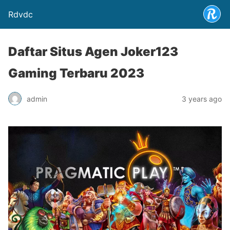
Rdvdc
Daftar Situs Agen Joker123
Gaming Terbaru 2023
admin
3 years ago