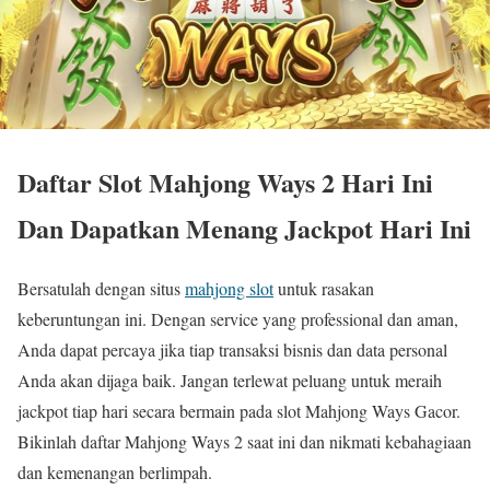
Daftar Slot Mahjong Ways 2 Hari Ini
Dan Dapatkan Menang Jackpot Hari Ini
Bersatulah dengan situs
mahjong slot
untuk rasakan
keberuntungan ini. Dengan service yang professional dan aman,
Anda dapat percaya jika tiap transaksi bisnis dan data personal
Anda akan dijaga baik. Jangan terlewat peluang untuk meraih
jackpot tiap hari secara bermain pada slot Mahjong Ways Gacor.
Bikinlah daftar Mahjong Ways 2 saat ini dan nikmati kebahagiaan
dan kemenangan berlimpah.