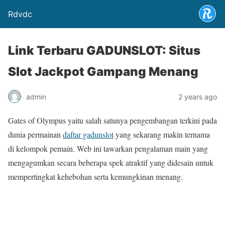
Rdvdc
Link Terbaru GADUNSLOT: Situs
Slot Jackpot Gampang Menang
admin
2 years ago
Gates of Olympus yaitu salah satunya pengembangan terkini pada
dunia permainan
daftar gadunslot
yang sekarang makin ternama
di kelompok pemain. Web ini tawarkan pengalaman main yang
mengagumkan secara beberapa spek atraktif yang didesain untuk
mempertingkat kehebohan serta kemungkinan menang.