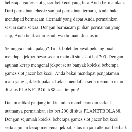
beberapa games slot gacor bet kecil yang bisa Anda bermainkan.
Dari permainan classic sampai permainan terbaru, Anda bakal
mendapati bermacam alternatif yang dapat Anda permainkan
sesuai sama selera. Dengan bermacam pilihan permainan yang
siap, Anda tidak akan jenuh waktu main di situs ini.
Sehingga nanti apalagi? Tidak boleh terlewat peluang buat
mendapat jekpot besar secara main di situs slot bet 200. Dengan
agunan kerap mengenai jekpot serta banyak koleksi beberapa
games slot gacor bet kecil, Anda bakal mendapat pengalaman
main yang gak terlupakan. Lekas mendaftar serta memulai main
di situs PLANETBOLA88 saat ini pun!
Dalam artikel panjang ini kita udah membicarakan terkait
utamanya permainkan slot bet 200 di situs PLANETBOLA88.
Dengan sejumlah koleksi beberapa games slot gacor bet kecil
serta agunan kerap mengenai jekpot, situs ini jadi alternatif terbaik