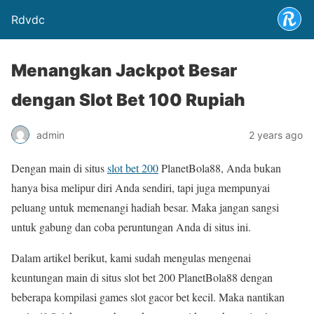
Rdvdc
Menangkan Jackpot Besar
dengan Slot Bet 100 Rupiah
admin
2 years ago
Dengan main di situs
slot bet 200
PlanetBola88, Anda bukan
hanya bisa melipur diri Anda sendiri, tapi juga mempunyai
peluang untuk memenangi hadiah besar. Maka jangan sangsi
untuk gabung dan coba peruntungan Anda di situs ini.
Dalam artikel berikut, kami sudah mengulas mengenai
keuntungan main di situs slot bet 200 PlanetBola88 dengan
beberapa kompilasi games slot gacor bet kecil. Maka nantikan