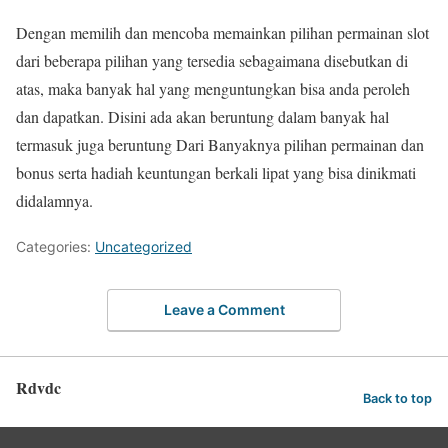
Dengan memilih dan mencoba memainkan pilihan permainan slot
dari beberapa pilihan yang tersedia sebagaimana disebutkan di
atas, maka banyak hal yang menguntungkan bisa anda peroleh
dan dapatkan. Disini ada akan beruntung dalam banyak hal
termasuk juga beruntung Dari Banyaknya pilihan permainan dan
bonus serta hadiah keuntungan berkali lipat yang bisa dinikmati
didalamnya.
Categories:
Uncategorized
Leave a Comment
Rdvdc
Back to top