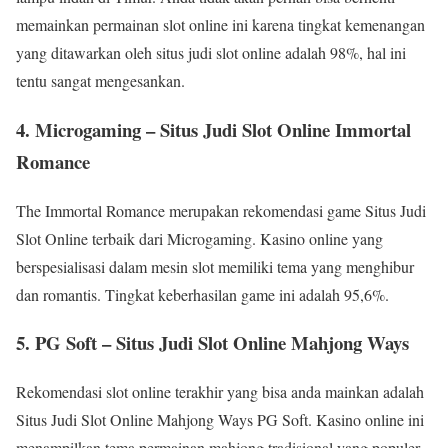
memainkan permainan slot online ini karena tingkat kemenangan
yang ditawarkan oleh situs judi slot online adalah 98%, hal ini
tentu sangat mengesankan.
4. Microgaming – Situs Judi Slot Online Immortal
Romance
The Immortal Romance merupakan rekomendasi game Situs Judi
Slot Online terbaik dari Microgaming. Kasino online yang
berspesialisasi dalam mesin slot memiliki tema yang menghibur
dan romantis. Tingkat keberhasilan game ini adalah 95,6%.
5. PG Soft – Situs Judi Slot Online Mahjong Ways
Rekomendasi slot online terakhir yang bisa anda mainkan adalah
Situs Judi Slot Online Mahjong Ways PG Soft. Kasino online ini
menampilkan tema permainan mahjong tradisional yang populer