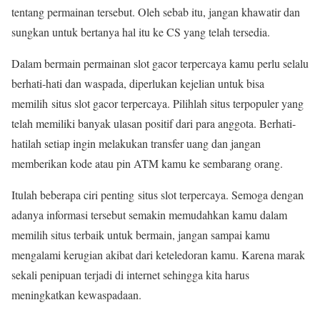
tentang permainan tersebut. Oleh sebab itu, jangan khawatir dan
sungkan untuk bertanya hal itu ke CS yang telah tersedia.
Dalam bermain permainan slot gacor terpercaya kamu perlu selalu
berhati-hati dan waspada, diperlukan kejelian untuk bisa
memilih situs slot gacor terpercaya. Pilihlah situs terpopuler yang
telah memiliki banyak ulasan positif dari para anggota. Berhati-
hatilah setiap ingin melakukan transfer uang dan jangan
memberikan kode atau pin ATM kamu ke sembarang orang.
Itulah beberapa ciri penting situs slot terpercaya. Semoga dengan
adanya informasi tersebut semakin memudahkan kamu dalam
memilih situs terbaik untuk bermain, jangan sampai kamu
mengalami kerugian akibat dari keteledoran kamu. Karena marak
sekali penipuan terjadi di internet sehingga kita harus
meningkatkan kewaspadaan.