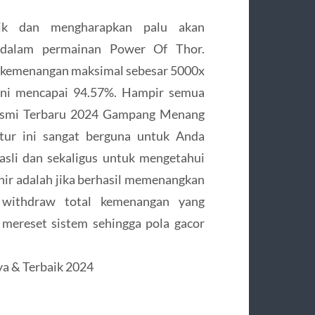
ik dan mengharapkan palu akan
 dalam permainan Power Of Thor.
n kemenangan maksimal sebesar 5000x
 ini mencapai 94.57%. Hampir semua
esmi Terbaru 2024 Gampang Menang
tur ini sangat berguna untuk Anda
asli dan sekaligus untuk mengetahui
akhir adalah jika berhasil memenangkan
n withdraw total kemenangan yang
 mereset sistem sehingga pola gacor
ya & Terbaik 2024