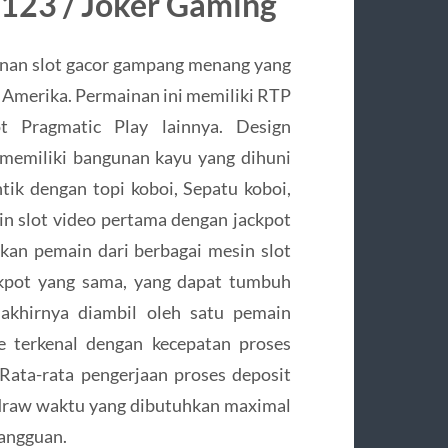
123 / Joker Gaming
an slot gacor gampang menang yang
di Amerika. Permainan ini memiliki RTP
t Pragmatic Play lainnya. Design
memiliki bangunan kayu yang dihuni
ik dengan topi koboi, Sepatu koboi,
sin slot video pertama dengan jackpot
kan pemain dari berbagai mesin slot
ckpot yang sama, yang dapat tumbuh
akhirnya diambil oleh satu pemain
ne terkenal dengan kecepatan proses
 Rata-rata pengerjaan proses deposit
hdraw waktu yang dibutuhkan maximal
gangguan.