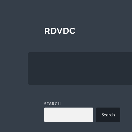
RDVDC
SEARCH
Search