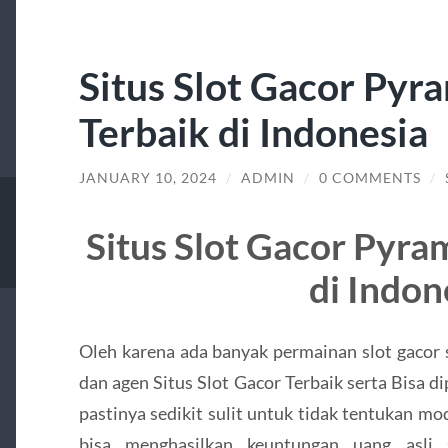
Situs Slot Gacor Pyr
Terbaik di Indonesia
JANUARY 10, 2024
/
ADMIN
/
0 COMMENTS
/
Situs Slot Gacor Pyra
di Indon
Oleh karena ada banyak permainan slot gacor s
dan agen Situs Slot Gacor Terbaik serta Bisa d
pastinya sedikit sulit untuk tidak tentukan mod
bisa menghasilkan keuntungan uang asli 