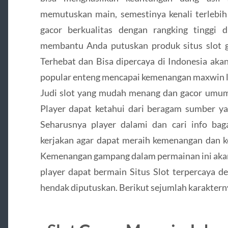
memutuskan main, semestinya kenali terlebih 
gacor berkualitas dengan rangking tinggi 
membantu Anda putuskan produk situs slot ga
Terhebat dan Bisa dipercaya di Indonesia aka
popular enteng mencapai kemenangan maxwin live
Judi slot yang mudah menang dan gacor umumn
Player dapat ketahui dari beragam sumber ya
Seharusnya player dalami dan cari info ba
kerjakan agar dapat meraih kemenangan dan k
Kemenangan gampang dalam permainan ini akan
player dapat bermain Situs Slot terpercaya 
hendak diputuskan. Berikut sejumlah karaktern