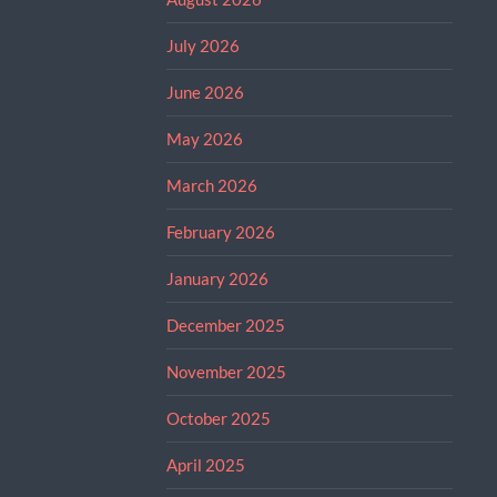
July 2026
June 2026
May 2026
March 2026
February 2026
January 2026
December 2025
November 2025
October 2025
April 2025