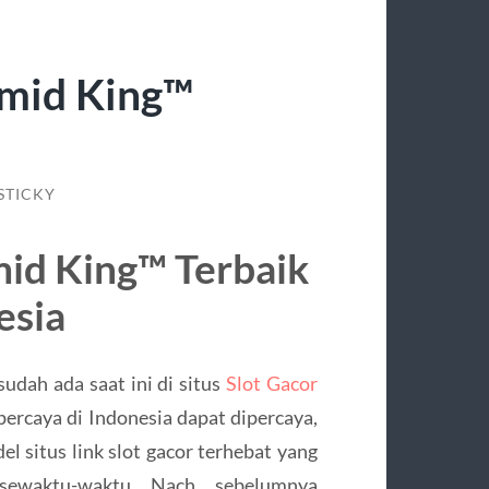
amid King™
STICKY
mid King™ Terbaik
esia
udah ada saat ini di situs
Slot Gacor
ipercaya di Indonesia dapat dipercaya,
el situs link slot gacor terhebat yang
sewaktu-waktu. Nach, sebelumnya