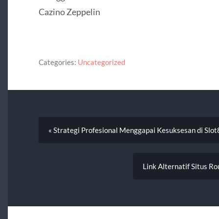
Cazino Zeppelin
Categories:
Uncategorized
« Strategi Profesional Menggapai Kesuksesan di Slo
Link Alternatif Situs R