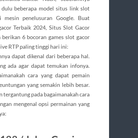
dulu beberapa model situs link slot
di mesin penelusuran Google. Buat
cor Terbaik 2024, Situs Slot Gacor
n berikan 6 bocoran games slot gacor
 RTP paling tinggi hari ini:
ya dapat dikenal dari beberapa hal.
ng ada agar dapat temukan infonya.
gaimanakah cara yang dapat pemain
euntungan yang semakin lebih besar.
 tergantung pada bagaimanakah cara
dengan mengenal opsi permainan yang
ya: