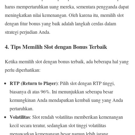
harus mempertaruhkan uang mereka, sementara pengganda dapat
meningkatkan nilai kemenangan. Oleh karena itu, memilih slot
dengan fitur bonus yang baik adalah langkah cerdas dalam
strategi perjudian Anda.
4. Tips Memilih Slot dengan Bonus Terbaik
Ketika memilih slot dengan bonus terbaik, ada beberapa hal yang
perlu diperhatikan:
RTP (Return to Player)
: Pilih slot dengan RTP tinggi,
biasanya di atas 96%. Ini menunjukkan seberapa besar
kemungkinan Anda mendapatkan kembali uang yang Anda
pertaruhkan.
Volatilitas
: Slot rendah volatilitas memberikan kemenangan
kecil secara teratur, sedangkan slot tinggi volatilitas
menawarkan kemenangan besar namun lebih jarang.