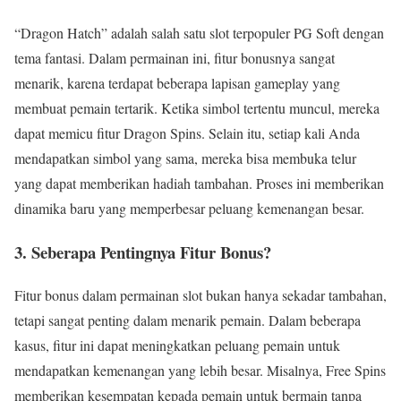
“Dragon Hatch” adalah salah satu slot terpopuler PG Soft dengan
tema fantasi. Dalam permainan ini, fitur bonusnya sangat
menarik, karena terdapat beberapa lapisan gameplay yang
membuat pemain tertarik. Ketika simbol tertentu muncul, mereka
dapat memicu fitur Dragon Spins. Selain itu, setiap kali Anda
mendapatkan simbol yang sama, mereka bisa membuka telur
yang dapat memberikan hadiah tambahan. Proses ini memberikan
dinamika baru yang memperbesar peluang kemenangan besar.
3. Seberapa Pentingnya Fitur Bonus?
Fitur bonus dalam permainan slot bukan hanya sekadar tambahan,
tetapi sangat penting dalam menarik pemain. Dalam beberapa
kasus, fitur ini dapat meningkatkan peluang pemain untuk
mendapatkan kemenangan yang lebih besar. Misalnya, Free Spins
memberikan kesempatan kepada pemain untuk bermain tanpa