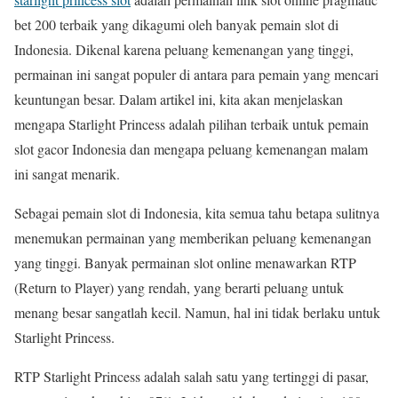
bet 200 terbaik yang dikagumi oleh banyak pemain slot di
Indonesia. Dikenal karena peluang kemenangan yang tinggi,
permainan ini sangat populer di antara para pemain yang mencari
keuntungan besar. Dalam artikel ini, kita akan menjelaskan
mengapa Starlight Princess adalah pilihan terbaik untuk pemain
slot gacor Indonesia dan mengapa peluang kemenangan malam
ini sangat menarik.
Sebagai pemain slot di Indonesia, kita semua tahu betapa sulitnya
menemukan permainan yang memberikan peluang kemenangan
yang tinggi. Banyak permainan slot online menawarkan RTP
(Return to Player) yang rendah, yang berarti peluang untuk
menang besar sangatlah kecil. Namun, hal ini tidak berlaku untuk
Starlight Princess.
RTP Starlight Princess adalah salah satu yang tertinggi di pasar,