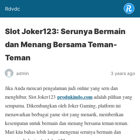
Rdvdc
Slot Joker123: Serunya Bermain
dan Menang Bersama Teman-
Teman
admin
3 years ago
Jika Anda mencari pengalaman judi online yang seru dan
produkindo.com
menghibur, Slot Joker123
adalah pilihan yang
sempurna. Dikembangkan oleh Joker Gaming, platform ini
menawarkan berbagai game slot yang menarik, memberikan
kesempatan untuk bermain dan menang bersama teman-teman.
Mari kita bahas lebih lanjut mengenai serunya bermain dan