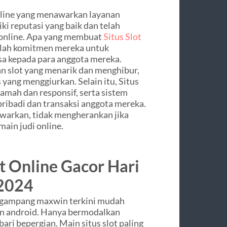
 online yang menawarkan layanan
ki reputasi yang baik dan telah
 online. Apa yang membuat
Situs Slot
dalah komitmen mereka untuk
a kepada para anggota mereka.
 slot yang menarik dan menghibur,
yang menggiurkan. Selain itu, Situs
amah dan responsif, serta sistem
ribadi dan transaksi anggota mereka.
warkan, tidak mengherankan jika
emain judi online.
ot Online Gacor Hari
 2024
or gampang maxwin terkini mudah
an android. Hanya bermodalkan
ari bepergian. Main situs slot paling