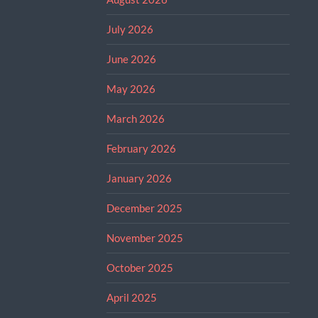
July 2026
June 2026
May 2026
March 2026
February 2026
January 2026
December 2025
November 2025
October 2025
April 2025