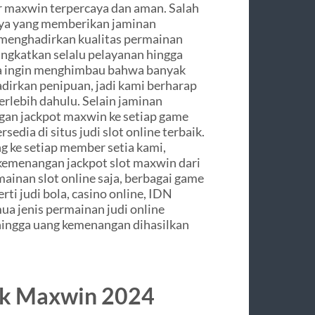
or maxwin terpercaya dan aman. Salah
rcaya yang memberikan jaminan
u menghadirkan kualitas permainan
ningkatkan selalu pelayanan hingga
a ingin menghimbau bahwa banyak
irkan penipuan, jadi kami berharap
terlebih dahulu. Selain jaminan
an jackpot maxwin ke setiap game
sedia di situs judi slot online terbaik.
ng ke setiap member setia kami,
kemenangan jackpot slot maxwin dari
ainan slot online saja, berbagai game
erti judi bola, casino online, IDN
ua jenis permainan judi online
ehingga uang kemenangan dihasilkan
tuk Maxwin 2024