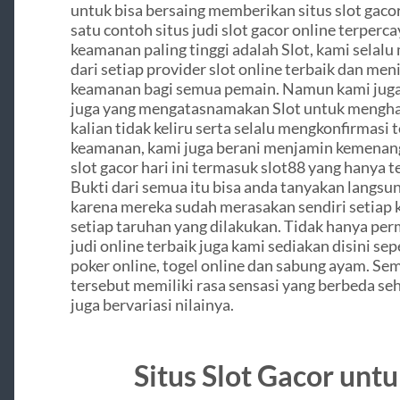
untuk bisa bersaing memberikan situs slot gac
satu contoh situs judi slot gacor online terpe
keamanan paling tinggi adalah Slot, kami selal
dari setiap provider slot online terbaik dan me
keamanan bagi semua pemain. Namun kami jug
juga yang mengatasnamakan Slot untuk menghad
kalian tidak keliru serta selalu mengkonfirmasi 
keamanan, kami juga berani menjamin kemenang
slot gacor hari ini termasuk slot88 yang hanya ter
Bukti dari semua itu bisa anda tanyakan langsu
karena mereka sudah merasakan sendiri setiap 
setiap taruhan yang dilakukan. Tidak hanya perm
judi online terbaik juga kami sediakan disini sep
poker online, togel online dan sabung ayam. Sem
tersebut memiliki rasa sensasi yang berbeda s
juga bervariasi nilainya.
Situs Slot Gacor un