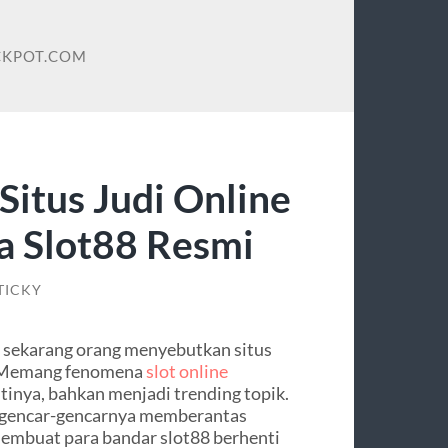
CKPOT.COM
itus Judi Online
a Slot88 Resmi
TICKY
i sekarang orang menyebutkan situs
? Memang fenomena
slot online
inya, bahkan menjadi trending topik.
g gencar-gencarnya memberantas
membuat para bandar slot88 berhenti