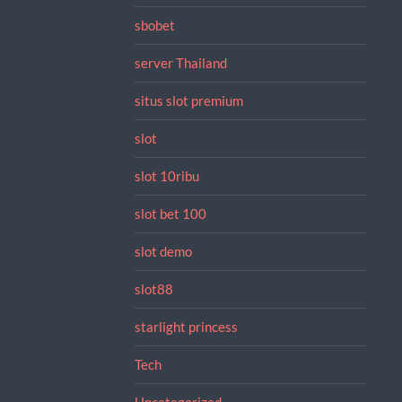
sbobet
server Thailand
situs slot premium
slot
slot 10ribu
slot bet 100
slot demo
slot88
starlight princess
Tech
Uncategorized