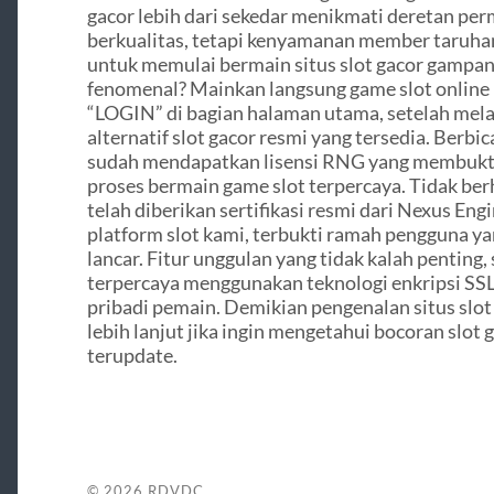
gacor lebih dari sekedar menikmati deretan perm
berkualitas, tetapi kenyamanan member taruhan
untuk memulai bermain situs slot gacor gampa
fenomenal? Mainkan langsung game slot online
“LOGIN” di bagian halaman utama, setelah mela
alternatif slot gacor resmi yang tersedia. Berbica
sudah mendapatkan lisensi RNG yang membukti
proses bermain game slot terpercaya. Tidak berhe
telah diberikan sertifikasi resmi dari Nexus Eng
platform slot kami, terbukti ramah pengguna y
lancar. Fitur unggulan yang tidak kalah penting, 
terpercaya menggunakan teknologi enkripsi SSL
pribadi pemain. Demikian pengenalan situs slo
lebih lanjut jika ingin mengetahui bocoran slot g
terupdate.
© 2026
RDVDC