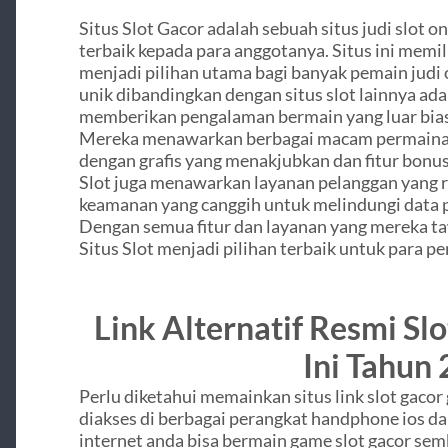
Situs Slot Gacor adalah sebuah situs judi slot
terbaik kepada para anggotanya. Situs ini memili
menjadi pilihan utama bagi banyak pemain judi
unik dibandingkan dengan situs slot lainnya a
memberikan pengalaman bermain yang luar bias
Mereka menawarkan berbagai macam permainan
dengan grafis yang menakjubkan dan fitur bonus 
Slot juga menawarkan layanan pelanggan yang r
keamanan yang canggih untuk melindungi data p
Dengan semua fitur dan layanan yang mereka ta
Situs Slot menjadi pilihan terbaik untuk para p
Link Alternatif Resmi Sl
Ini Tahun
Perlu diketahui memainkan situs link slot gac
diakses di berbagai perangkat handphone ios d
internet anda bisa bermain game slot gacor semb