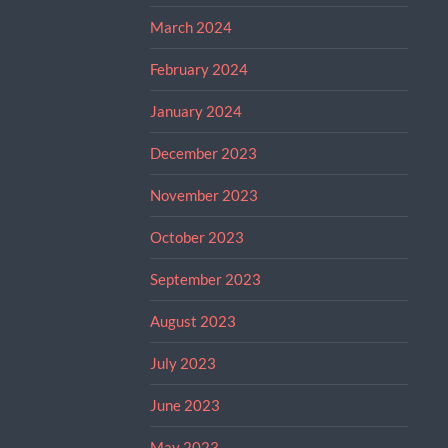
March 2024
February 2024
January 2024
December 2023
November 2023
October 2023
September 2023
August 2023
July 2023
June 2023
May 2023