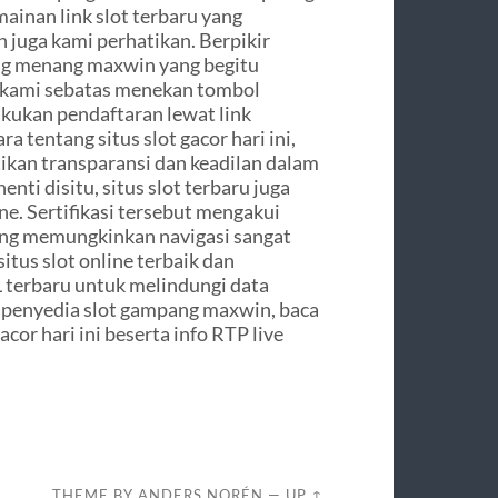
ainan link slot terbaru yang
 juga kami perhatikan. Berpikir
ng menang maxwin yang begitu
 kami sebatas menekan tombol
kukan pendaftaran lewat link
ra tentang situs slot gacor hari ini,
kan transparansi dan keadilan dalam
nti disitu, situs slot terbaru juga
ine. Sertifikasi tersebut mengakui
ang memungkinkan navigasi sangat
situs slot online terbaik dan
 terbaru untuk melindungi data
t penyedia slot gampang maxwin, baca
acor hari ini beserta info RTP live
THEME BY
ANDERS NORÉN
—
UP ↑