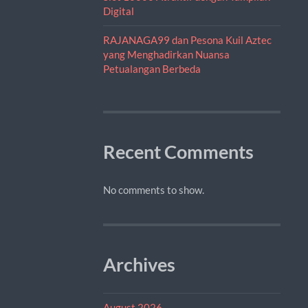
Digital
RAJANAGA99 dan Pesona Kuil Aztec
yang Menghadirkan Nuansa
Petualangan Berbeda
Recent Comments
No comments to show.
Archives
August 2026