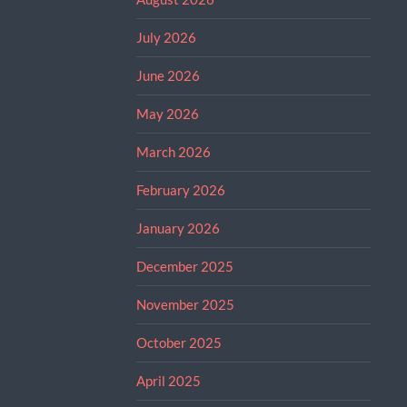
July 2026
June 2026
May 2026
March 2026
February 2026
January 2026
December 2025
November 2025
October 2025
April 2025