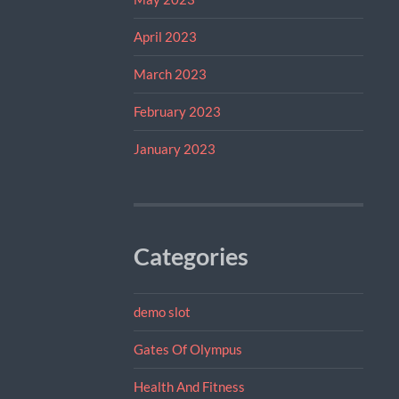
April 2023
March 2023
February 2023
January 2023
Categories
demo slot
Gates Of Olympus
Health And Fitness