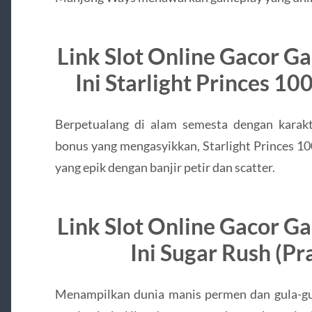
Link Slot Online Gacor 
Ini Starlight Princes 10
Berpetualang di alam semesta dengan karakter
bonus yang mengasyikkan, Starlight Princes 
yang epik dengan banjir petir dan scatter.
Link Slot Online Gacor 
Ini Sugar Rush (Pr
Menampilkan dunia manis permen dan gula-g