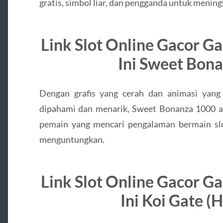
gratis, simbol liar, dan pengganda untuk meni
Link Slot Online Gacor 
Ini Sweet Bon
Dengan grafis yang cerah dan animasi yang
dipahami dan menarik, Sweet Bonanza 1000 ad
pemain yang mencari pengalaman bermain sl
menguntungkan.
Link Slot Online Gacor 
Ini Koi Gate (