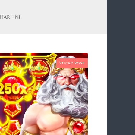
HARI INI
STICKY POST