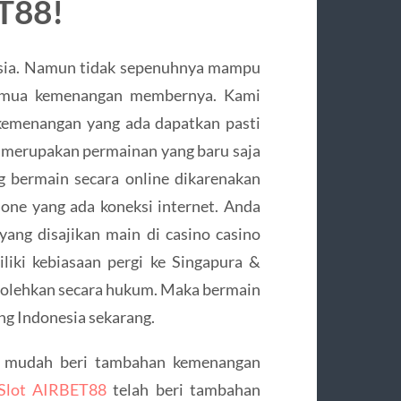
T88!
onesia. Namun tidak sepenuhnya mampu
emua kemenangan membernya. Kami
kemenangan yang ada dapatkan pasti
ne merupakan permainan yang baru saja
ng bermain secara online dikarenakan
one yang ada koneksi internet. Anda
ang disajikan main di casino casino
iliki kebiasaan pergi ke Singapura &
rbolehkan secara hukum. Maka bermain
ang Indonesia sekarang.
al mudah beri tambahan kemenangan
 Slot AIRBET88
telah beri tambahan