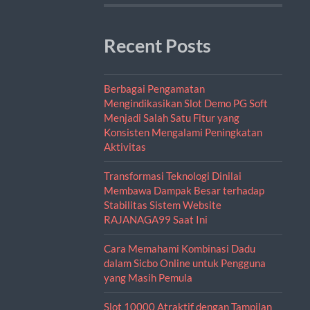
Recent Posts
Berbagai Pengamatan
Mengindikasikan Slot Demo PG Soft
Menjadi Salah Satu Fitur yang
Konsisten Mengalami Peningkatan
Aktivitas
Transformasi Teknologi Dinilai
Membawa Dampak Besar terhadap
Stabilitas Sistem Website
RAJANAGA99 Saat Ini
Cara Memahami Kombinasi Dadu
dalam Sicbo Online untuk Pengguna
yang Masih Pemula
Slot 10000 Atraktif dengan Tampilan