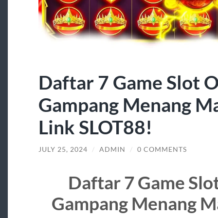
Daftar 7 Game Slot O
Gampang Menang Maxw
Link SLOT88!
JULY 25, 2024
/
ADMIN
/
0 COMMENTS
Daftar 7 Game Slo
Gampang Menang Max