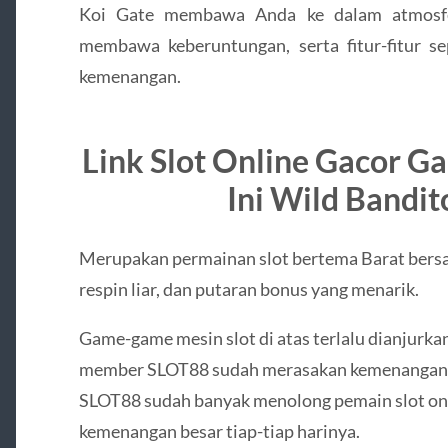
Koi Gate membawa Anda ke dalam atmosfe
membawa keberuntungan, serta fitur-fitur se
kemenangan.
Link Slot Online Gacor 
Ini Wild Bandit
Merupakan permainan slot bertema Barat bersama
respin liar, dan putaran bonus yang menarik.
Game-game mesin slot di atas terlalu dianjurka
member SLOT88 sudah merasakan kemenangan be
SLOT88 sudah banyak menolong pemain slot on
kemenangan besar tiap-tiap harinya.