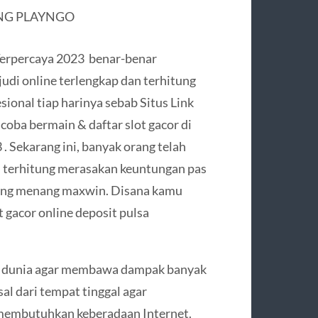
NG PLAYNGO
 Terpercaya 2023 benar-benar
di online terlengkap dan terhitung
sional tiap harinya sebab Situs Link
 coba bermain & daftar slot gacor di
 . Sekarang ini, banyak orang telah
an terhitung merasakan keuntungan pas
mpang menang maxwin. Disana kamu
 gacor online deposit pulsa
a dunia agar membawa dampak banyak
al dari tempat tinggal agar
 membutuhkan keberadaan Internet.