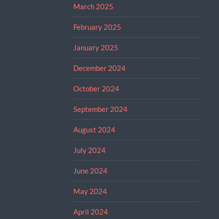
March 2025
February 2025
January 2025
December 2024
October 2024
September 2024
August 2024
July 2024
June 2024
May 2024
April 2024