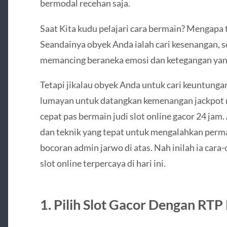
bermodal recehan saja.
Saat Kita kudu pelajari cara bermain? Mengapa 
Seandainya obyek Anda ialah cari kesenangan, seb
memancing beraneka emosi dan ketegangan ya
Tetapi jikalau obyek Anda untuk cari keuntunga
lumayan untuk datangkan kemenangan jackpot 
cepat pas bermain judi slot online gacor 24 ja
dan teknik yang tepat untuk mengalahkan permai
bocoran admin jarwo di atas. Nah inilah ia car
slot online terpercaya di hari ini.
1. Pilih Slot Gacor Dengan RTP 