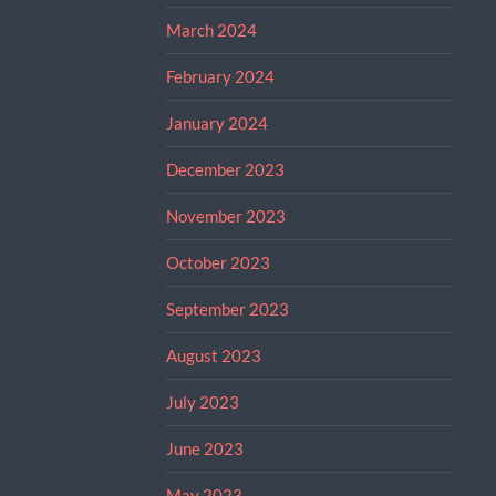
March 2024
February 2024
January 2024
December 2023
November 2023
October 2023
September 2023
August 2023
July 2023
June 2023
May 2023