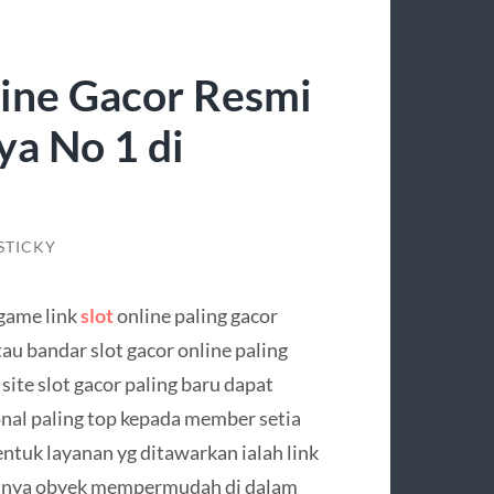
nline Gacor Resmi
ya No 1 di
STICKY
game link
slot
online paling gacor
tau bandar slot gacor online paling
 site slot gacor paling baru dapat
al paling top kepada member setia
bentuk layanan yg ditawarkan ialah link
 punya obyek mempermudah di dalam