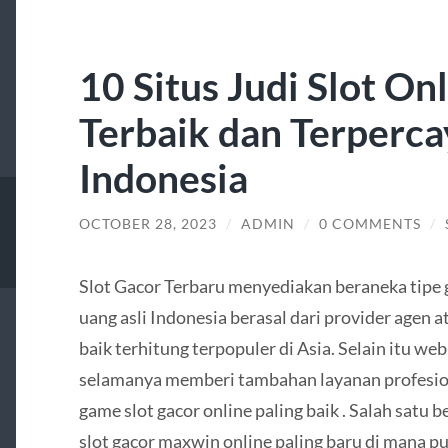
10 Situs Judi Slot O
Terbaik dan Terperca
Indonesia
OCTOBER 28, 2023
/
ADMIN
/
0 COMMENTS
/
Slot Gacor Terbaru menyediakan beraneka tipe 
uang asli Indonesia berasal dari provider agen a
baik terhitung terpopuler di Asia. Selain itu web
selamanya memberi tambahan layanan profesion
game slot gacor online paling baik . Salah satu 
slot gacor maxwin online paling baru di mana