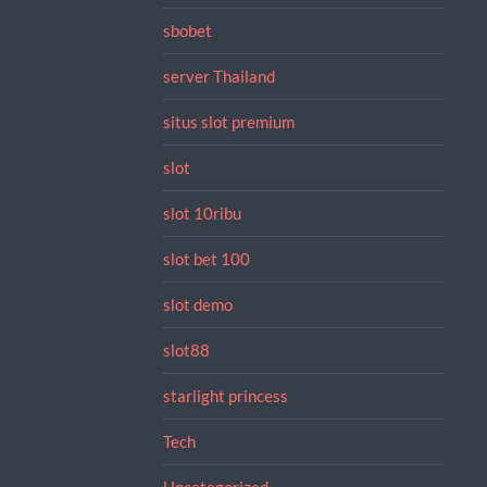
sbobet
server Thailand
situs slot premium
slot
slot 10ribu
slot bet 100
slot demo
slot88
starlight princess
Tech
Uncategorized